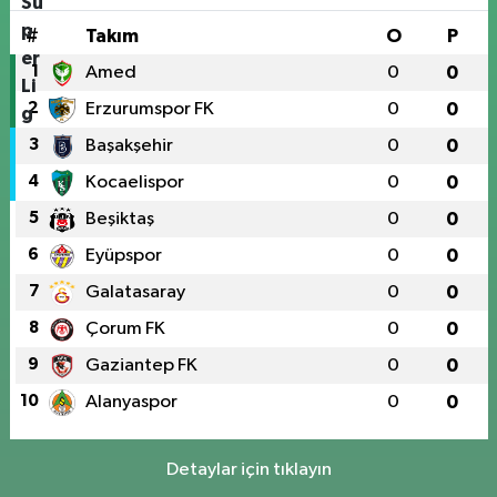
#
Takım
O
P
1
Amed
0
0
2
Erzurumspor FK
0
0
3
Başakşehir
0
0
4
Kocaelispor
0
0
5
Beşiktaş
0
0
6
Eyüpspor
0
0
7
Galatasaray
0
0
8
Çorum FK
0
0
9
Gaziantep FK
0
0
10
Alanyaspor
0
0
Detaylar için tıklayın