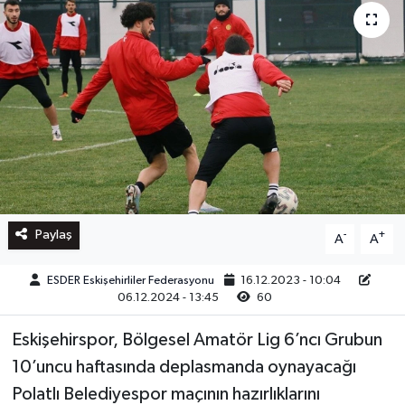
Paylaş
-
+
A
A
ESDER Eskişehirliler Federasyonu
16.12.2023 - 10:04
06.12.2024 - 13:45
60
Eskişehirspor, Bölgesel Amatör Lig 6’ncı Grubun
10’uncu haftasında deplasmanda oynayacağı
Polatlı Belediyespor maçının hazırlıklarını