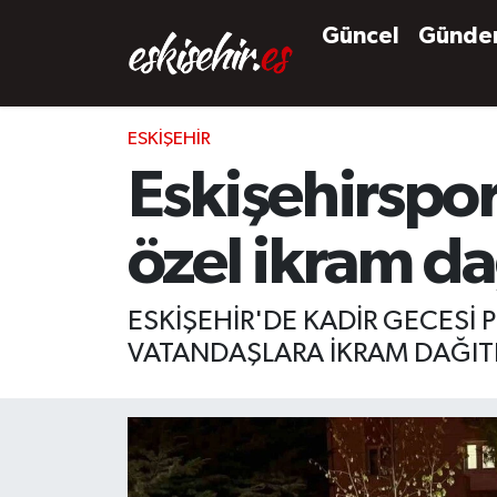
Güncel
Günd
ESKIŞEHIR
Eskişehirspor
özel ikram da
ESKİŞEHİR'DE KADİR GECESİ
VATANDAŞLARA İKRAM DAĞITI