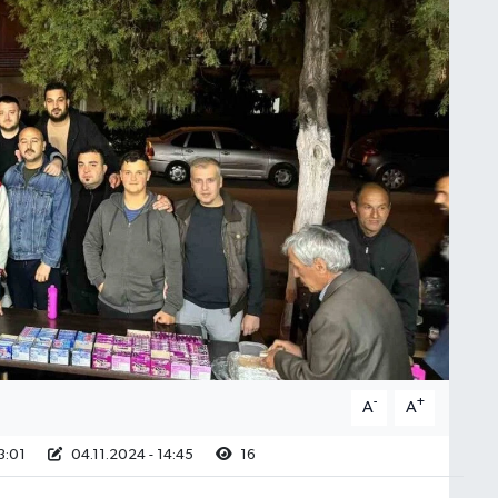
-
+
A
A
3:01
04.11.2024 - 14:45
16