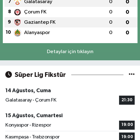
7
Galatasaray
0
0
8
Çorum FK
0
0
9
Gaziantep FK
0
0
10
Alanyaspor
0
0
Detaylar için tıklayın
Süper Lig Fikstür
14 Ağustos, Cuma
Galatasaray - Çorum FK
21:30
15 Ağustos, Cumartesi
Konyaspor - Rizespor
19:00
Kasımpaşa - Trabzonspor
19:00