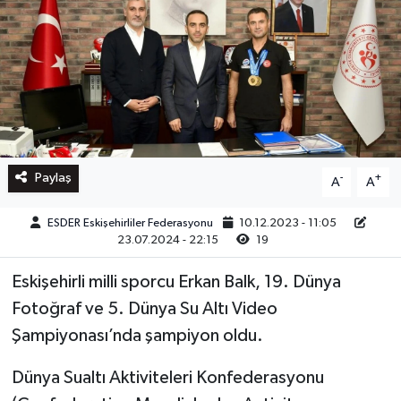
Paylaş
-
+
A
A
ESDER Eskişehirliler Federasyonu
10.12.2023 - 11:05
23.07.2024 - 22:15
19
Eskişehirli milli sporcu Erkan Balk, 19. Dünya
Fotoğraf ve 5. Dünya Su Altı Video
Şampiyonası’nda şampiyon oldu.
Dünya Sualtı Aktiviteleri Konfederasyonu