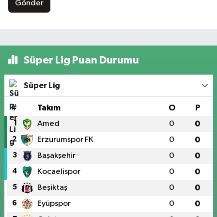
Gönder
Süper Lig Puan Durumu
Süper Lig
#
Takım
O
P
1
Amed
0
0
2
Erzurumspor FK
0
0
3
Başakşehir
0
0
4
Kocaelispor
0
0
5
Beşiktaş
0
0
6
Eyüpspor
0
0