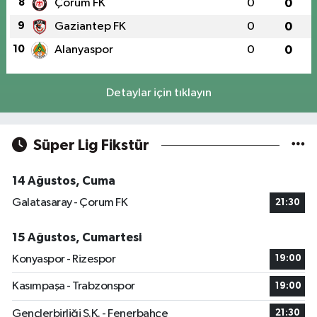
8
Çorum FK
0
0
9
Gaziantep FK
0
0
10
Alanyaspor
0
0
Detaylar için tıklayın
Süper Lig Fikstür
14 Ağustos, Cuma
Galatasaray - Çorum FK
21:30
15 Ağustos, Cumartesi
Konyaspor - Rizespor
19:00
Kasımpaşa - Trabzonspor
19:00
Gençlerbirliği S.K. - Fenerbahçe
21:30