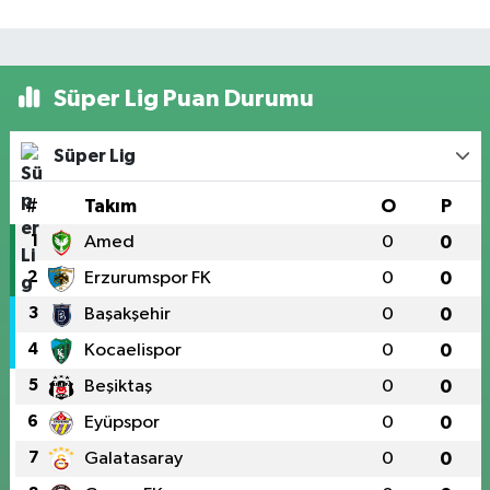
Süper Lig Puan Durumu
Süper Lig
#
Takım
O
P
1
Amed
0
0
2
Erzurumspor FK
0
0
3
Başakşehir
0
0
4
Kocaelispor
0
0
5
Beşiktaş
0
0
6
Eyüpspor
0
0
7
Galatasaray
0
0