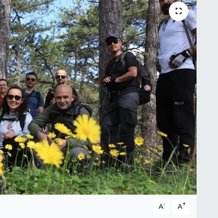
-
+
A
A