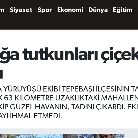
em
Siyaset
Spor
Ekonomi
Dünya
Eğitim
oğa tutkunları çiçe
ı
A YÜRÜYÜŞÜ EKİBİ TEPEBAŞI İLÇESİNİN T
K 63 KİLOMETRE UZAKLIKTAKİ MAHALLE
İP GÜZEL HAVANIN, TADINI ÇIKARDI. E
YI İHMAL ETMEDİ.