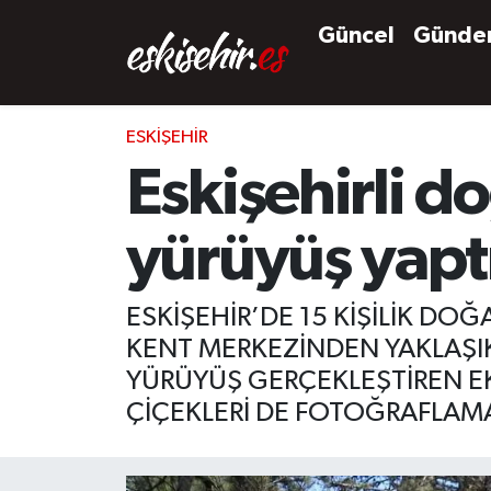
Güncel
Günd
ESKIŞEHIR
Eskişehirli d
yürüyüş yapt
ESKİŞEHİR’DE 15 KİŞİLİK DOĞ
KENT MERKEZİNDEN YAKLAŞI
YÜRÜYÜŞ GERÇEKLEŞTİREN EK
ÇİÇEKLERİ DE FOTOĞRAFLAMA