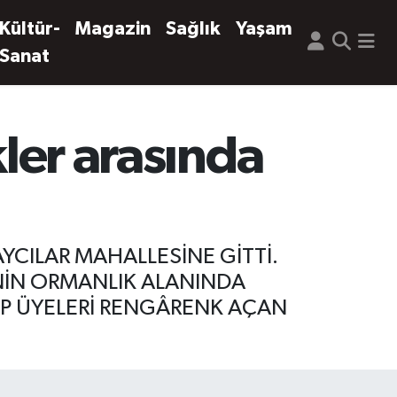
Kültür-
Magazin
Sağlık
Yaşam
Sanat
kler arasında
AYCILAR MAHALLESİNE GİTTİ.
NİN ORMANLIK ALANINDA
KİP ÜYELERİ RENGÂRENK AÇAN