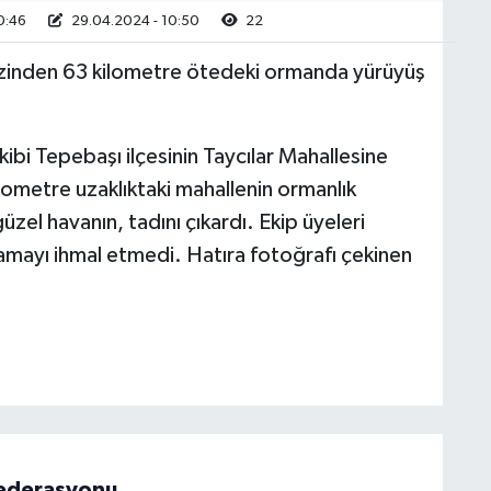
0:46
29.04.2024 - 10:50
22
kezinden 63 kilometre ötedeki ormanda yürüyüş
kibi Tepebaşı ilçesinin Taycılar Mahallesine
lometre uzaklıktaki mahallenin ormanlık
zel havanın, tadını çıkardı. Ekip üyeleri
amayı ihmal etmedi. Hatıra fotoğrafı çekinen
 Federasyonu