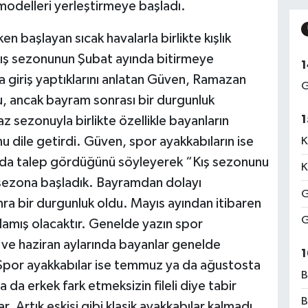
 modelleri yerleştirmeye başladı.
 başlayan sıcak havalarla birlikte kışlık
. Kış sezonunun Şubat ayında bitirmeye
1
na giriş yaptıklarını anlatan Güven, Ramazan
G
u, ancak bayram sonrası bir durgunluk
1
z sezonuyla birlikte özellikle bayanların
nu dile getirdi. Güven, spor ayakkabıların ise
K
nda talep gördüğünü söyleyerek “Kış sezonunu
K
k sezona başladık. Bayramdan dolayı
G
ra bir durgunluk oldu. Mayıs ayından itibaren
G
amış olacaktır. Genelde yazın spor
 ve haziran aylarında bayanlar genelde
1
. Spor ayakkabılar ise temmuz ya da ağustosta
B
 da erkek fark etmeksizin fileli diye tabir
B
r. Artık eskisi gibi klasik ayakkabılar kalmadı,