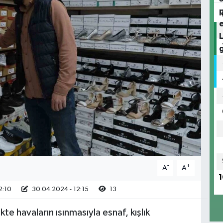
-
+
A
A
1
2:10
30.04.2024 - 12:15
13
kte havaların ısınmasıyla esnaf, kışlık