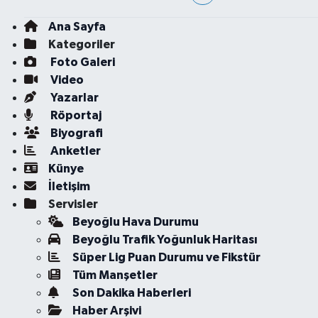
Ana Sayfa
Kategoriler
Foto Galeri
Video
Yazarlar
Röportaj
Biyografi
Anketler
Künye
İletişim
Servisler
Beyoğlu Hava Durumu
Beyoğlu Trafik Yoğunluk Haritası
Süper Lig Puan Durumu ve Fikstür
Tüm Manşetler
Son Dakika Haberleri
Haber Arşivi