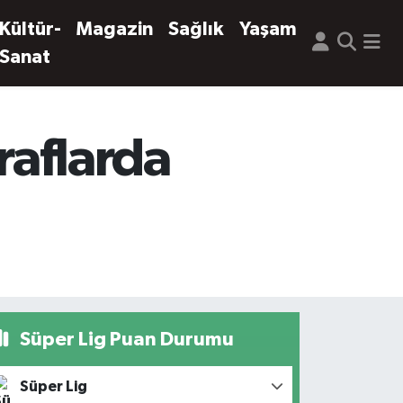
Kültür-
Magazin
Sağlık
Yaşam
Sanat
raflarda
Süper Lig Puan Durumu
Süper Lig