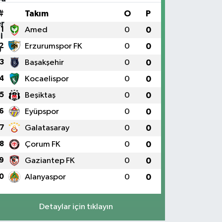
#
Takım
O
P
1
Amed
0
0
2
Erzurumspor FK
0
0
3
Başakşehir
0
0
4
Kocaelispor
0
0
5
Beşiktaş
0
0
6
Eyüpspor
0
0
7
Galatasaray
0
0
8
Çorum FK
0
0
9
Gaziantep FK
0
0
0
Alanyaspor
0
0
Detaylar için tıklayın