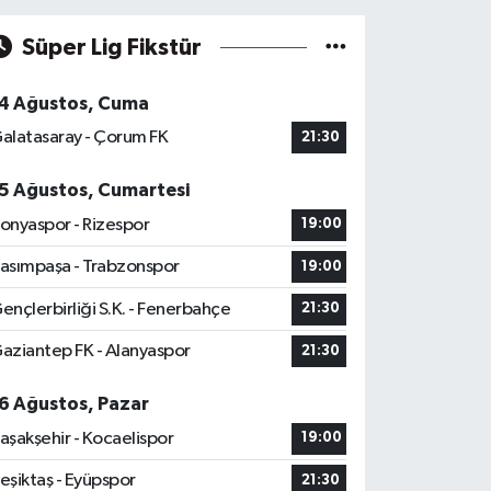
Süper Lig Fikstür
4 Ağustos, Cuma
alatasaray - Çorum FK
21:30
5 Ağustos, Cumartesi
onyaspor - Rizespor
19:00
asımpaşa - Trabzonspor
19:00
ençlerbirliği S.K. - Fenerbahçe
21:30
aziantep FK - Alanyaspor
21:30
6 Ağustos, Pazar
aşakşehir - Kocaelispor
19:00
eşiktaş - Eyüpspor
21:30