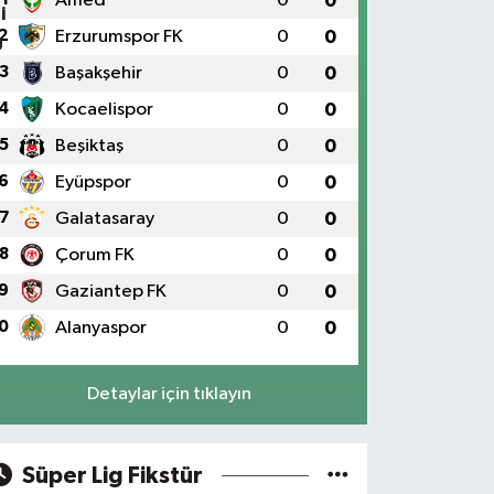
Amed
0
0
2
Erzurumspor FK
0
0
3
Başakşehir
0
0
4
Kocaelispor
0
0
5
Beşiktaş
0
0
6
Eyüpspor
0
0
7
Galatasaray
0
0
8
Çorum FK
0
0
9
Gaziantep FK
0
0
0
Alanyaspor
0
0
Detaylar için tıklayın
Süper Lig Fikstür