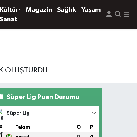
Kültür-
Magazin
Sağlık
Yaşam
Sanat
UK OLUŞTURDU.
Süper Lig Puan Durumu
Süper Lig
#
Takım
O
P
1