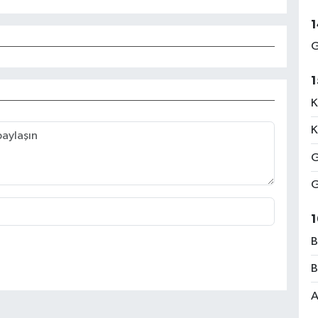
1
G
1
K
K
G
G
1
B
B
A