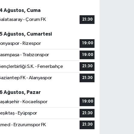
4 Ağustos, Cuma
alatasaray - Çorum FK
21:30
5 Ağustos, Cumartesi
onyaspor - Rizespor
19:00
asımpaşa - Trabzonspor
19:00
ençlerbirliği S.K. - Fenerbahçe
21:30
aziantep FK - Alanyaspor
21:30
6 Ağustos, Pazar
aşakşehir - Kocaelispor
19:00
eşiktaş - Eyüpspor
21:30
med - Erzurumspor FK
21:30