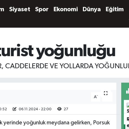
em
Siyaset
Spor
Ekonomi
Dünya
Eğitim
turist yoğunluğu
ER, CADDELERDE VE YOLLARDA YOĞUNL
-
+
A
A
0:52
06.11.2024 - 22:00
27
rçok yerinde yoğunluk meydana gelirken, Porsuk