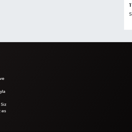
1
S
 ve
yla
 Siz
r.es