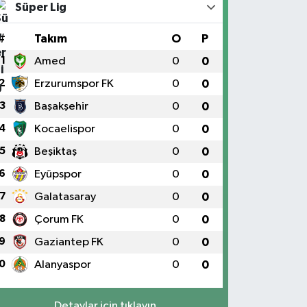
Süper Lig
#
Takım
O
P
1
Amed
0
0
2
Erzurumspor FK
0
0
3
Başakşehir
0
0
4
Kocaelispor
0
0
5
Beşiktaş
0
0
6
Eyüpspor
0
0
7
Galatasaray
0
0
8
Çorum FK
0
0
9
Gaziantep FK
0
0
0
Alanyaspor
0
0
Detaylar için tıklayın