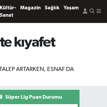
Kültür-
Magazin
Sağlık
Yaşam
Sanat
kte kıyafet
 TALEP ARTARKEN, ESNAF DA
Süper Lig Puan Durumu