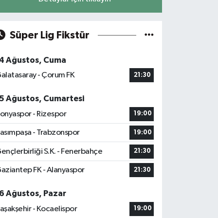
Süper Lig Fikstür
4 Ağustos, Cuma
alatasaray - Çorum FK
21:30
5 Ağustos, Cumartesi
onyaspor - Rizespor
19:00
asımpaşa - Trabzonspor
19:00
ençlerbirliği S.K. - Fenerbahçe
21:30
aziantep FK - Alanyaspor
21:30
6 Ağustos, Pazar
aşakşehir - Kocaelispor
19:00