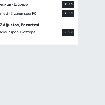
eşiktaş - Eyüpspor
21:30
med - Erzurumspor FK
21:30
7 Ağustos, Pazartesi
amsunspor - Göztepe
21:30