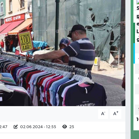
-
+
A
A
1
2:47
02.06.2024 - 12:55
25