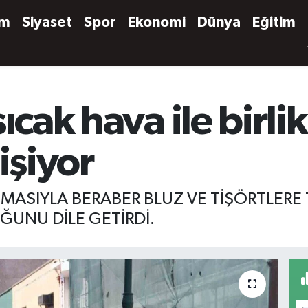
em
Siyaset
Spor
Ekonomi
Dünya
Eğitim
ıcak hava ile birli
işiyor
NMASIYLA BERABER BLUZ VE TİŞÖRTLERE
UNU DİLE GETİRDİ.