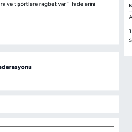
ara ve tişörtlere rağbet var” ifadelerini
B
A
1
S
 Federasyonu