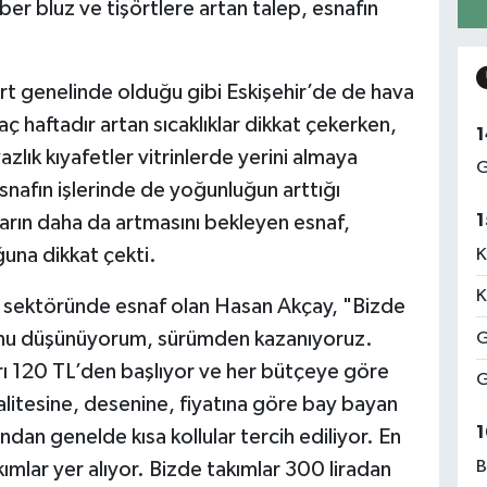
ber bluz ve tişörtlere artan talep, esnafın
urt genelinde olduğu gibi Eskişehir’de de hava
kaç haftadır artan sıcaklıklar dikkat çekerken,
1
yazlık kıyafetler vitrinlerde yerini almaya
G
 esnafın işlerinde de yoğunluğun arttığı
1
ların daha da artmasını bekleyen esnaf,
ğuna dikkat çekti.
K
K
on sektöründe esnaf olan Hasan Akçay, "Bizde
ğunu düşünüyorum, sürümden kazanıyoruz.
G
rı 120 TL’den başlıyor ve her bütçeye göre
G
litesine, desenine, fiyatına göre bay bayan
1
ndan genelde kısa kollular tercih ediliyor. En
B
kımlar yer alıyor. Bizde takımlar 300 liradan