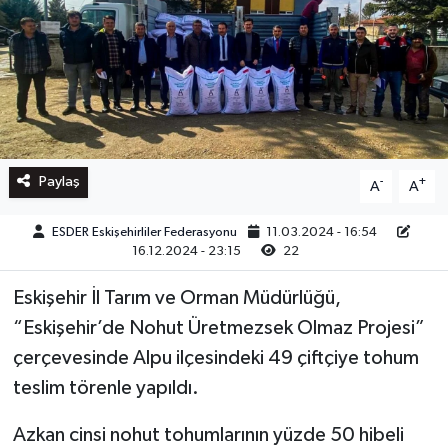
Paylaş
-
+
A
A
ESDER Eskişehirliler Federasyonu
11.03.2024 - 16:54
16.12.2024 - 23:15
22
Eskişehir İl Tarım ve Orman Müdürlüğü,
“Eskişehir’de Nohut Üretmezsek Olmaz Projesi”
çerçevesinde Alpu ilçesindeki 49 çiftçiye tohum
teslim törenle yapıldı.
Azkan cinsi nohut tohumlarının yüzde 50 hibeli