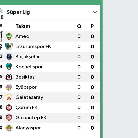
Süper Lig
#
Takım
O
P
1
Amed
0
0
2
Erzurumspor FK
0
0
3
Başakşehir
0
0
4
Kocaelispor
0
0
5
Beşiktaş
0
0
6
Eyüpspor
0
0
7
Galatasaray
0
0
8
Çorum FK
0
0
9
Gaziantep FK
0
0
0
Alanyaspor
0
0