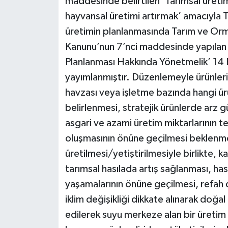
maddesinde belirtilen ’Tarımsal üretim
hayvansal üretimi artırmak’ amacıyla T
üretimin planlanmasında Tarım ve Orman 
Kanunu’nun 7’nci maddesinde yapılan b
Planlanması Hakkında Yönetmelik’ 14 
yayımlanmıştır. Düzenlemeyle ürünlerin
havzası veya işletme bazında hangi ürü
belirlenmesi, stratejik ürünlerde arz g
asgari ve azami üretim miktarlarının tes
oluşmasının önüne geçilmesi beklenmek
üretilmesi/yetiştirilmesiyle birlikte, 
tarımsal hasılada artış sağlanması, h
yaşamalarının önüne geçilmesi, refah 
iklim değişikliği dikkate alınarak doğal
edilerek suyu merkeze alan bir üretim 