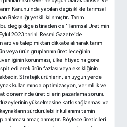
 planlaması ilkelerine uygun olarak bitkisel ve
arım Kanunu’nda yapılan değişiklikle tarımsal
Bakanlığı yetkili kılınmıştır. Tarım
u değişikliğe istinaden de ’Tarımsal Üretimin
Eylül 2023 tarihli Resmi Gazete’de
 arz ve talep miktarı dikkate alınarak tarım
n veya ürün gruplarının üretileceğinin
üvenliğinin korunması, ülke ihtiyacına göre
pit edilerek ürün fazlası veya eksikliğinin
tedir. Stratejik ürünlerin, en uygun yerde
kaynak kullanımında optimizasyon, verimlilik ve
asat döneminde üreticilerin pazarlama sorunu
düzeylerinin yükselmesine katkı sağlanması ve
 kaynakların sürdürülebilir kullanımı temin
planlaması amaçlanmıştır. Böylece üreticileri