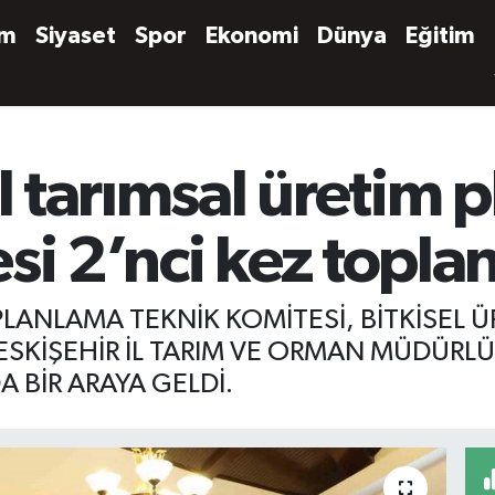
em
Siyaset
Spor
Ekonomi
Dünya
Eğitim
il tarımsal üretim 
si 2’nci kez topla
PLANLAMA TEKNİK KOMİTESİ, BİTKİSEL Ü
SKİŞEHİR İL TARIM VE ORMAN MÜDÜRL
 BİR ARAYA GELDİ.