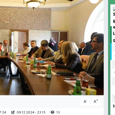
-
+
A
A
1
7:24
09.12.2024 - 23:15
13