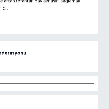
de artan refahtan pay almasını sağlamak
ldi.
 Federasyonu