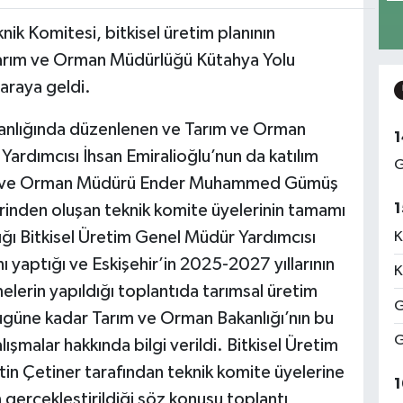
nik Komitesi, bitkisel üretim planının
Tarım ve Orman Müdürlüğü Kütahya Yolu
araya geldi.
aşkanlığında düzenlenen ve Tarım ve Orman
1
Yardımcısı İhsan Emiralioğlu’nun da katılım
G
Tarım ve Orman Müdürü Ender Muhammed Gümüş
1
ilerinden oluşan teknik komite üyelerinin tamamı
ğı Bitkisel Üretim Genel Müdür Yardımcısı
K
ı yaptığı ve Eskişehir’in 2025-2027 yıllarının
K
elerin yapıldığı toplantıda tarımsal üretim
G
bugüne kadar Tarım ve Orman Bakanlığı’nın bu
G
malar hakkında bilgi verildi. Bitkisel Üretim
in Çetiner tarafından teknik komite üyelerine
1
 gerçekleştirildiği söz konusu toplantı