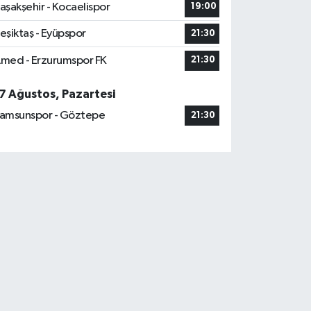
aşakşehir - Kocaelispor
19:00
eşiktaş - Eyüpspor
21:30
med - Erzurumspor FK
21:30
7 Ağustos, Pazartesi
amsunspor - Göztepe
21:30