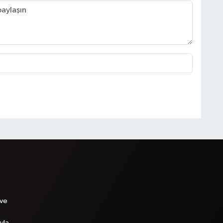
 ve
yla