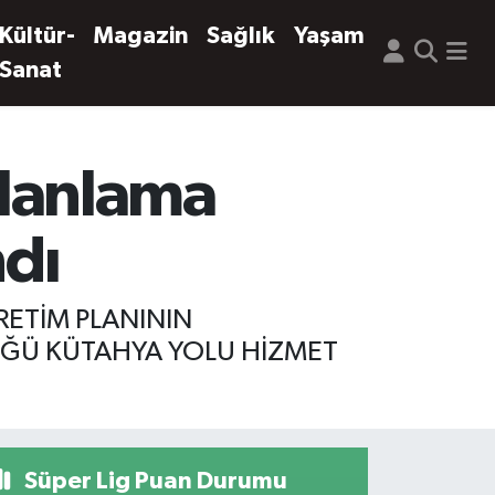
Kültür-
Magazin
Sağlık
Yaşam
Sanat
planlama
ndı
RETİM PLANININ
ÜĞÜ KÜTAHYA YOLU HİZMET
Süper Lig Puan Durumu