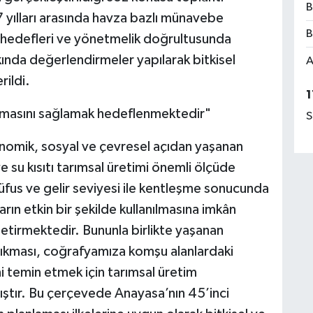
B
yılları arasında havza bazlı münavebe
B
im hedefleri ve yönetmelik doğrultusunda
kında değerlendirmeler yapılarak bitkisel
A
rildi.
1
almasını sağlamak hedeflenmektedir"
S
konomik, sosyal ve çevresel açıdan yaşanan
 ve su kısıtı tarımsal üretimi önemli ölçüde
üfus ve gelir seviyesi ile kentleşme sonucunda
arın etkin bir şekilde kullanılmasına imkân
etirmektedir. Bununla birlikte yaşanan
 çıkması, coğrafyamıza komşu alanlardaki
i temin etmek için tarımsal üretim
ıştır. Bu çerçevede Anayasa’nın 45’inci