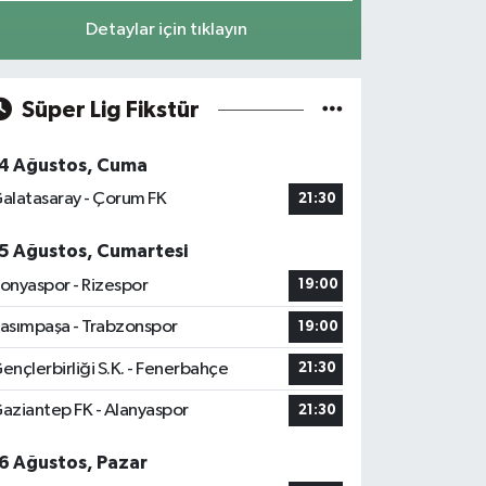
Detaylar için tıklayın
Süper Lig Fikstür
4 Ağustos, Cuma
alatasaray - Çorum FK
21:30
5 Ağustos, Cumartesi
onyaspor - Rizespor
19:00
asımpaşa - Trabzonspor
19:00
ençlerbirliği S.K. - Fenerbahçe
21:30
aziantep FK - Alanyaspor
21:30
6 Ağustos, Pazar