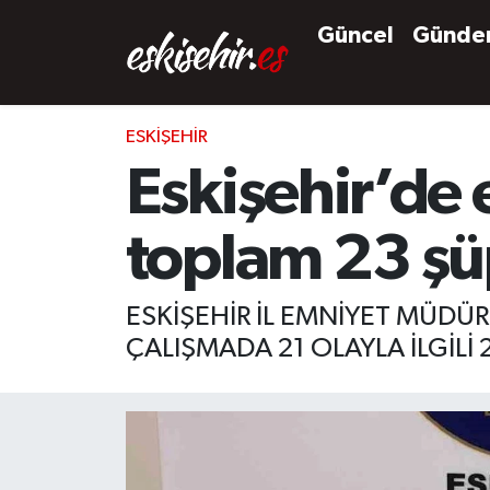
Güncel
Günd
ESKIŞEHIR
Eskişehir’de 
toplam 23 şü
ESKİŞEHİR İL EMNİYET MÜDÜR
ÇALIŞMADA 21 OLAYLA İLGİLİ 