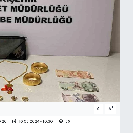
-
+
A
A
0:26
16.03.2024 - 10:30
36