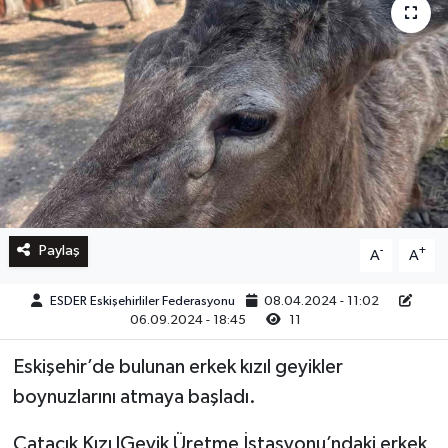
Paylaş
-
+
A
A
ESDER Eskişehirliler Federasyonu
08.04.2024 - 11:02
06.09.2024 - 18:45
11
Eskişehir’de bulunan erkek kızıl geyikler
boynuzlarını atmaya başladı.
Çatacık Kızı lGeyik Üretme İstasyonu’ndaki erkek