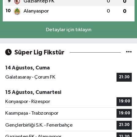
9
Gaziantep FK
0
0
10
Alanyaspor
0
0
Detaylar için tıklayın
Süper Lig Fikstür
14 Ağustos, Cuma
Galatasaray - Çorum FK
21:30
15 Ağustos, Cumartesi
Konyaspor - Rizespor
19:00
Kasımpaşa - Trabzonspor
19:00
Gençlerbirliği S.K. - Fenerbahçe
21:30
Gaziantep FK - Alanyaspor
21:30