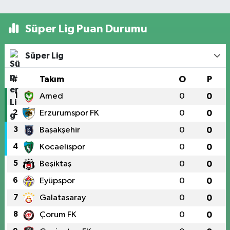
Süper Lig Puan Durumu
Süper Lig
#
Takım
O
P
1
Amed
0
0
2
Erzurumspor FK
0
0
3
Başakşehir
0
0
4
Kocaelispor
0
0
5
Beşiktaş
0
0
6
Eyüpspor
0
0
7
Galatasaray
0
0
8
Çorum FK
0
0