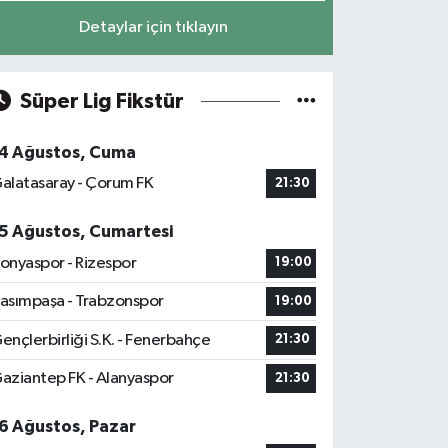
Detaylar için tıklayın
Süper Lig Fikstür
4 Ağustos, Cuma
alatasaray - Çorum FK
21:30
5 Ağustos, Cumartesi
onyaspor - Rizespor
19:00
asımpaşa - Trabzonspor
19:00
ençlerbirliği S.K. - Fenerbahçe
21:30
aziantep FK - Alanyaspor
21:30
6 Ağustos, Pazar