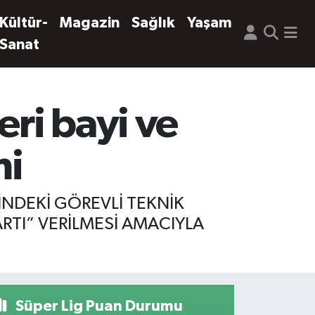
Kültür-
Magazin
Sağlık
Yaşam
Sanat
eri bayi ve
mi
İNDEKİ GÖREVLİ TEKNİK
RTI” VERİLMESİ AMACIYLA
Süper Lig Puan Durumu