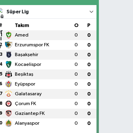
Süper Lig
#
Takım
O
P
1
Amed
0
0
2
Erzurumspor FK
0
0
3
Başakşehir
0
0
4
Kocaelispor
0
0
5
Beşiktaş
0
0
6
Eyüpspor
0
0
7
Galatasaray
0
0
8
Çorum FK
0
0
9
Gaziantep FK
0
0
0
Alanyaspor
0
0