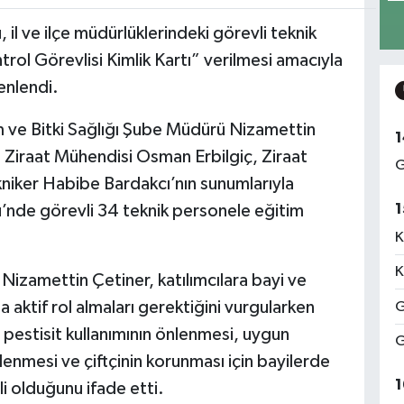
il ve ilçe müdürlüklerindeki görevli teknik
rol Görevlisi Kimlik Kartı” verilmesi amacıyla
enlendi.
m ve Bitki Sağlığı Şube Müdürü Nizamettin
1
 Ziraat Mühendisi Osman Erbilgiç, Ziraat
G
niker Habibe Bardakcı’nın sunumlarıyla
1
’nde görevli 34 teknik personele eğitim
K
K
 Nizamettin Çetiner, katılımcılara bayi ve
 aktif rol almaları gerektiğini vurgularken
G
pestisit kullanımının önlenmesi, uygun
G
lenmesi ve çiftçinin korunması için bayilerde
1
i olduğunu ifade etti.