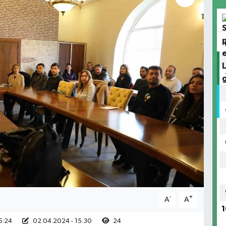
-
+
A
A
1
5:24
02.04.2024 - 15:30
24