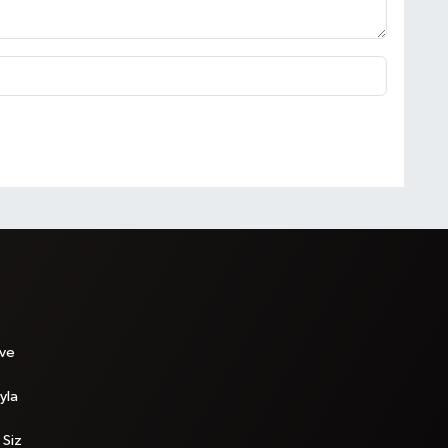
 ve
yla
 Siz