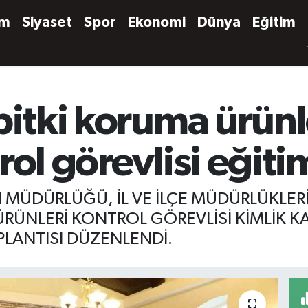
em
Siyaset
Spor
Ekonomi
Dünya
Eğitim
bitki koruma ürünl
rol görevlisi eğiti
N MÜDÜRLÜĞÜ, İL VE İLÇE MÜDÜRLÜKLER
RÜNLERİ KONTROL GÖREVLİSİ KİMLİK KA
PLANTISI DÜZENLENDİ.