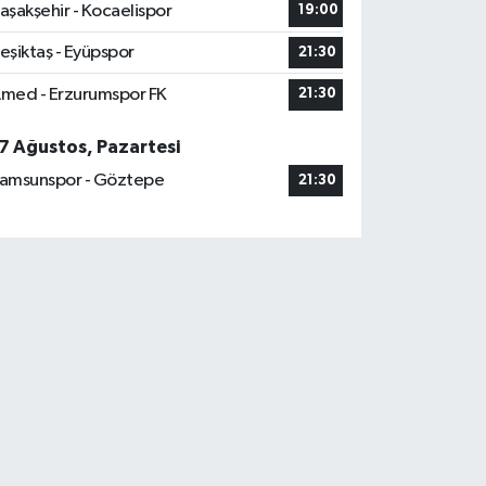
aşakşehir - Kocaelispor
19:00
eşiktaş - Eyüpspor
21:30
med - Erzurumspor FK
21:30
7 Ağustos, Pazartesi
amsunspor - Göztepe
21:30