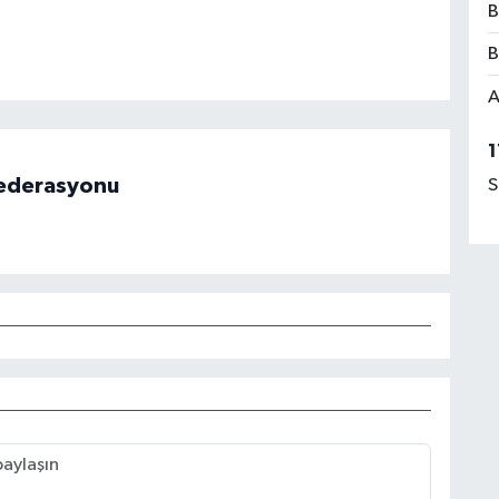
B
B
A
1
 Federasyonu
S