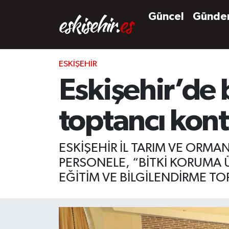
Güncel
Günd
ESKIŞEHIR
Eskişehir’de 
toptancı kont
ESKİŞEHİR İL TARIM VE ORMA
PERSONELE, “BİTKİ KORUMA Ü
EĞİTİM VE BİLGİLENDİRME TO