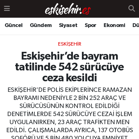
Güncel
Gündem
Siyaset
Spor
Ekonomi
Dü
ESKIŞEHIR
Eskişehir’de bayram
tatilinde 542 sürücüye
ceza kesildi
ESKİŞEHİR'DE POLİS EKİPLERİNCE RAMAZAN
BAYRAMI NEDENİYLE 2 BİN 252 ARAÇ VE
SÜRÜCÜSÜNÜN KONTROL EDİLDİĞİ
DENETİMLERDE 542 SÜRÜCÜYE CEZAİ İŞLEM
UYGULANIRKEN, 23 ARAÇ TRAFİKTEN MEN
EDİLDİ. ÇALIŞMALARDA AYRICA, 137 OTOBÜS
ŞOFÖRÜ VE 5 BİN 480 YOLCUYA EMNİYET