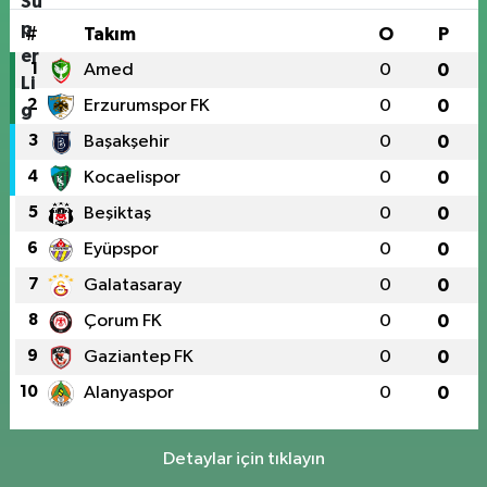
#
Takım
O
P
1
Amed
0
0
2
Erzurumspor FK
0
0
3
Başakşehir
0
0
4
Kocaelispor
0
0
5
Beşiktaş
0
0
6
Eyüpspor
0
0
7
Galatasaray
0
0
8
Çorum FK
0
0
9
Gaziantep FK
0
0
10
Alanyaspor
0
0
Detaylar için tıklayın