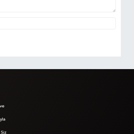
 ve
yla
 Siz