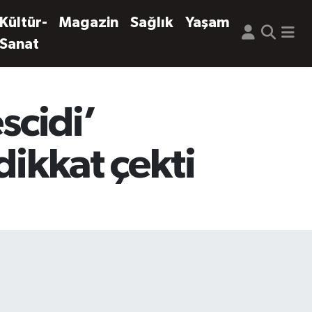
Kültür-
Magazin
Sağlık
Yaşam
Sanat
scidi’
dikkat çekti