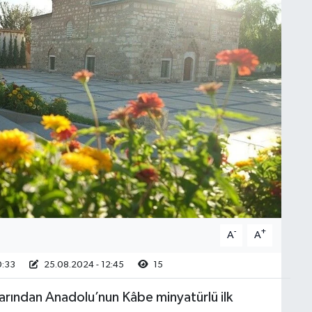
-
+
A
A
0:33
25.08.2024 - 12:45
15
larından Anadolu’nun Kâbe minyatürlü ilk