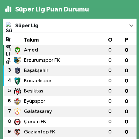
Süper Lig Puan Durumu
Süper Lig
#
Takım
O
P
1
Amed
0
0
2
Erzurumspor FK
0
0
3
Başakşehir
0
0
4
Kocaelispor
0
0
5
Beşiktaş
0
0
6
Eyüpspor
0
0
7
Galatasaray
0
0
8
Çorum FK
0
0
9
Gaziantep FK
0
0