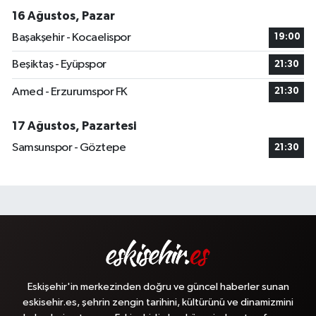
16 Ağustos, Pazar
Başakşehir - Kocaelispor
19:00
Beşiktaş - Eyüpspor
21:30
Amed - Erzurumspor FK
21:30
17 Ağustos, Pazartesi
Samsunspor - Göztepe
21:30
Eskişehir'in merkezinden doğru ve güncel haberler sunan
eskisehir.es, şehrin zengin tarihini, kültürünü ve dinamizmini