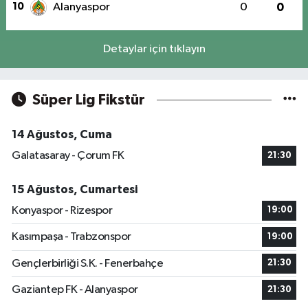
10
Alanyaspor
0
0
Detaylar için tıklayın
Süper Lig Fikstür
14 Ağustos, Cuma
Galatasaray - Çorum FK
21:30
15 Ağustos, Cumartesi
Konyaspor - Rizespor
19:00
Kasımpaşa - Trabzonspor
19:00
Gençlerbirliği S.K. - Fenerbahçe
21:30
Gaziantep FK - Alanyaspor
21:30