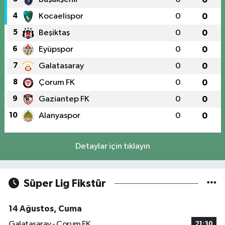
4
Kocaelispor
0
0
5
Beşiktaş
0
0
6
Eyüpspor
0
0
7
Galatasaray
0
0
8
Çorum FK
0
0
9
Gaziantep FK
0
0
10
Alanyaspor
0
0
Detaylar için tıklayın
Süper Lig Fikstür
14 Ağustos, Cuma
Galatasaray - Çorum FK
21:30