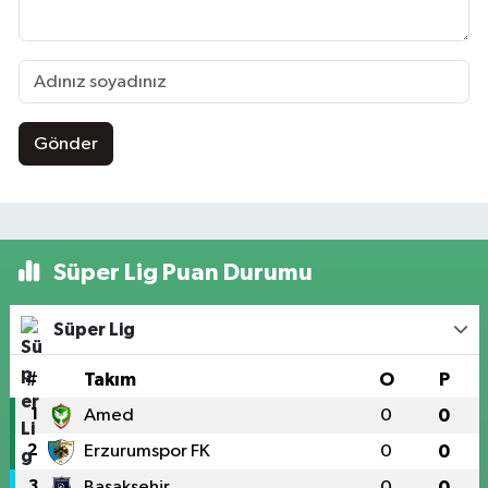
Gönder
Süper Lig Puan Durumu
Süper Lig
#
Takım
O
P
1
Amed
0
0
2
Erzurumspor FK
0
0
3
Başakşehir
0
0