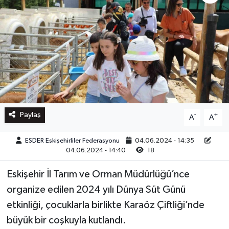
Paylaş
-
+
A
A
ESDER Eskişehirliler Federasyonu
04.06.2024 - 14:35
04.06.2024 - 14:40
18
Eskişehir İl Tarım ve Orman Müdürlüğü’nce
organize edilen 2024 yılı Dünya Süt Günü
etkinliği, çocuklarla birlikte Karaöz Çiftliği’nde
büyük bir coşkuyla kutlandı.