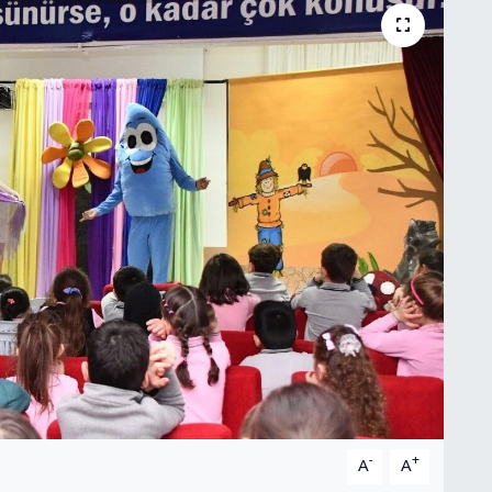
-
+
A
A