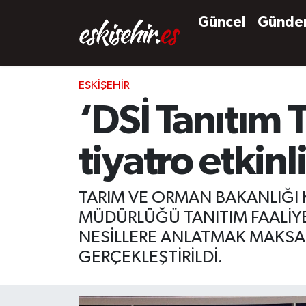
Güncel
Günd
ESKIŞEHIR
‘DSİ Tanıtım 
tiyatro etkinl
TARIM VE ORMAN BAKANLIĞI
MÜDÜRLÜĞÜ TANITIM FAALİYE
NESİLLERE ANLATMAK MAKSADI
GERÇEKLEŞTİRİLDİ.