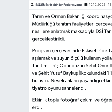
ESDER Eskişehirliler Federasyonu
12.12.2023 - 15
Tarım ve Orman Bakanlığı koordinasyo
Müdürlüğü tanıtım faaliyetleri çerçeve
nesillere anlatmak maksadıyla DSİ Tanı
gerçekleştirildi.
Program çerçevesinde Eskişehir’de 12 A
aşılamak ve suyun ölçülü kullanım yoll
Tanıtım Tırı’; Odunpazarı Şehit Onur İ
ve Şehit Yusuf Baykuş İlkokulundaki 1’i
buluştu. Neşeli anların yaşandığı etki
tiyatro oyunu sahnelendi.
Etkinlik toplu fotoğraf çekimi ve öğren
erdi.