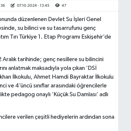
:36
07.10.2024 - 13:45
47
nunda düzenlenen Devlet Su İşleri Genel
sinde, su bilinci ve su tasarrufunu genç
tım Tırı Türkiye 1. Etap Programı Eskişehir’de
ralık tarihinde; genç nesillere su bilincini
arını anlatmak maksadıyla yola çıkan ‘DSİ
lkhan İlkokulu, Ahmet Hamdi Bayraktar İlkokulu
nci ve 4’üncü sınıflar arasındaki öğrencilerle
nlikte pedagog onaylı ‘Küçük Su Damlası’ adlı
cilere verilen çeşitli hediyelerin ardından sona