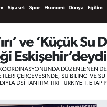
em
Siyaset
Spor
Ekonomi
Dünya
Eğitim
Tırı’ ve ‘Küçük Su 
iği Eskişehir’deydi
 KOORDİNASYONUNDA DÜZENLENEN DEVL
TLERİ ÇERÇEVESİNDE, SU BİLİNCİ VE 
YLA DSİ TANITIM TIRI TÜRKİYE 1. ETAP