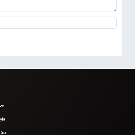
 ve
yla
 Siz