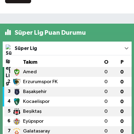
Süper Lig Puan Durumu
Süper Lig
#
Takım
O
P
1
Amed
0
0
2
Erzurumspor FK
0
0
3
Başakşehir
0
0
4
Kocaelispor
0
0
5
Beşiktaş
0
0
6
Eyüpspor
0
0
7
Galatasaray
0
0