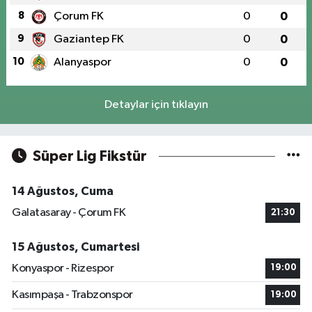
8
Çorum FK
0
0
9
Gaziantep FK
0
0
10
Alanyaspor
0
0
Detaylar için tıklayın
Süper Lig Fikstür
14 Ağustos, Cuma
Galatasaray - Çorum FK
21:30
15 Ağustos, Cumartesi
Konyaspor - Rizespor
19:00
Kasımpaşa - Trabzonspor
19:00