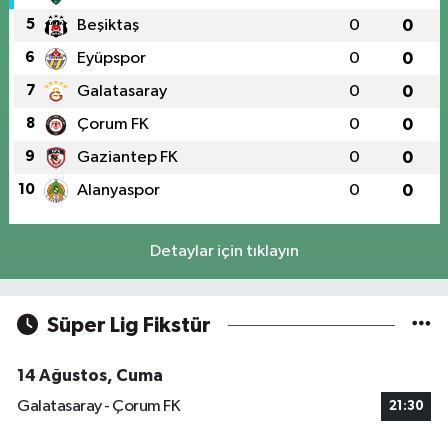
5
Beşiktaş
0
0
6
Eyüpspor
0
0
7
Galatasaray
0
0
8
Çorum FK
0
0
9
Gaziantep FK
0
0
10
Alanyaspor
0
0
Detaylar için tıklayın
Süper Lig Fikstür
14 Ağustos, Cuma
Galatasaray - Çorum FK
21:30