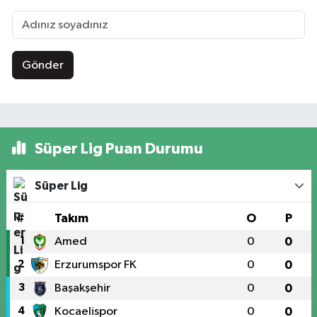
Gönder
Süper Lig Puan Durumu
Süper Lig
#
Takım
O
P
1
Amed
0
0
2
Erzurumspor FK
0
0
3
Başakşehir
0
0
4
Kocaelispor
0
0