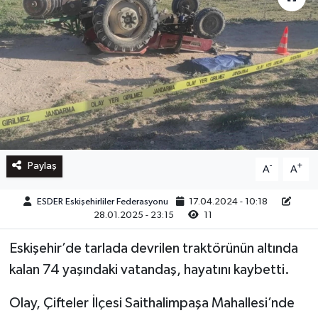
Paylaş
-
+
A
A
ESDER Eskişehirliler Federasyonu
17.04.2024 - 10:18
28.01.2025 - 23:15
11
Eskişehir’de tarlada devrilen traktörünün altında
kalan 74 yaşındaki vatandaş, hayatını kaybetti.
Olay, Çifteler İlçesi Saithalimpaşa Mahallesi’nde