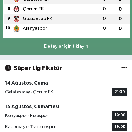
8
Çorum FK
0
0
9
Gaziantep FK
0
0
10
Alanyaspor
0
0
Detaylar için tıklayın
Süper Lig Fikstür
14 Ağustos, Cuma
Galatasaray - Çorum FK
21:30
15 Ağustos, Cumartesi
Konyaspor - Rizespor
19:00
Kasımpaşa - Trabzonspor
19:00