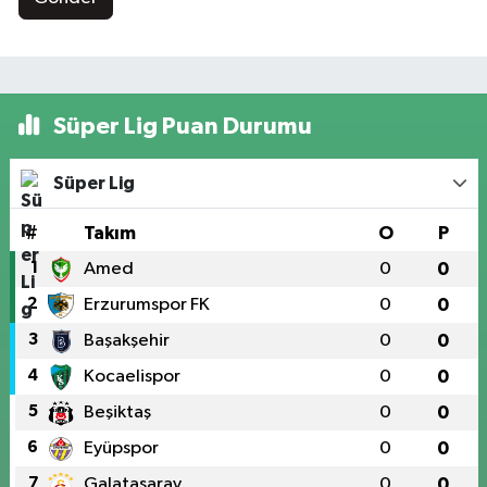
Süper Lig Puan Durumu
Süper Lig
#
Takım
O
P
1
Amed
0
0
2
Erzurumspor FK
0
0
3
Başakşehir
0
0
4
Kocaelispor
0
0
5
Beşiktaş
0
0
6
Eyüpspor
0
0
7
Galatasaray
0
0