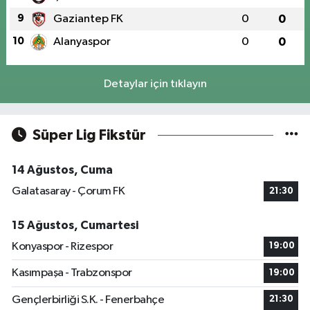
9
Gaziantep FK
0
0
10
Alanyaspor
0
0
Detaylar için tıklayın
Süper Lig Fikstür
14 Ağustos, Cuma
Galatasaray - Çorum FK
21:30
15 Ağustos, Cumartesi
Konyaspor - Rizespor
19:00
Kasımpaşa - Trabzonspor
19:00
Gençlerbirliği S.K. - Fenerbahçe
21:30