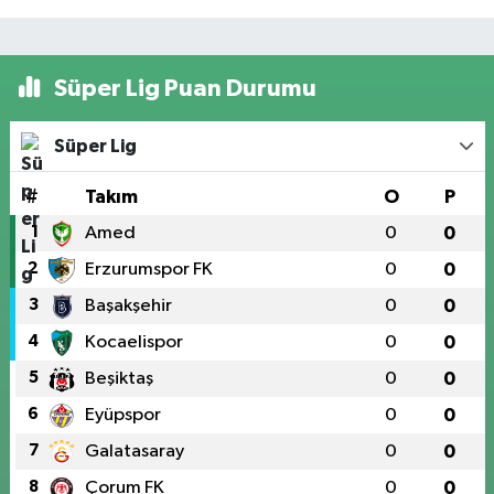
Süper Lig Puan Durumu
Süper Lig
#
Takım
O
P
1
Amed
0
0
2
Erzurumspor FK
0
0
3
Başakşehir
0
0
4
Kocaelispor
0
0
5
Beşiktaş
0
0
6
Eyüpspor
0
0
7
Galatasaray
0
0
8
Çorum FK
0
0