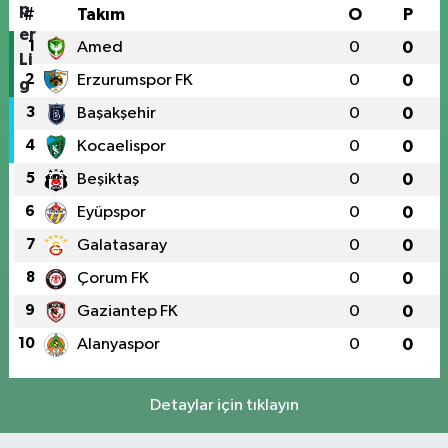
#
Takım
O
P
1
Amed
0
0
2
Erzurumspor FK
0
0
3
Başakşehir
0
0
4
Kocaelispor
0
0
5
Beşiktaş
0
0
6
Eyüpspor
0
0
7
Galatasaray
0
0
8
Çorum FK
0
0
9
Gaziantep FK
0
0
10
Alanyaspor
0
0
Detaylar için tıklayın