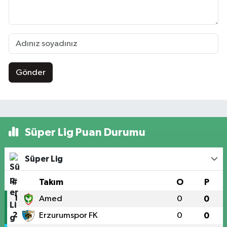
Gönder
Süper Lig Puan Durumu
Süper Lig
#
Takım
O
P
1
Amed
0
0
2
Erzurumspor FK
0
0