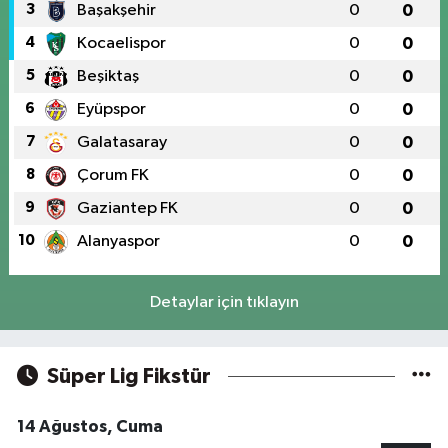
3
Başakşehir
0
0
4
Kocaelispor
0
0
5
Beşiktaş
0
0
6
Eyüpspor
0
0
7
Galatasaray
0
0
8
Çorum FK
0
0
9
Gaziantep FK
0
0
10
Alanyaspor
0
0
Detaylar için tıklayın
Süper Lig Fikstür
14 Ağustos, Cuma