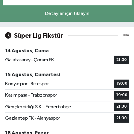
Detaylar için tıklayın
Süper Lig Fikstür
14 Ağustos, Cuma
Galatasaray - Çorum FK
21:30
15 Ağustos, Cumartesi
Konyaspor - Rizespor
19:00
Kasımpaşa - Trabzonspor
19:00
Gençlerbirliği S.K. - Fenerbahçe
21:30
Gaziantep FK - Alanyaspor
21:30
16 Ağustos, Pazar