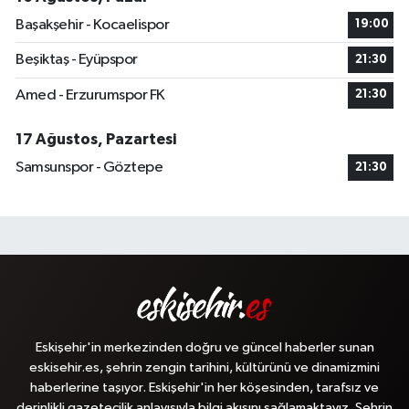
Başakşehir - Kocaelispor
19:00
Beşiktaş - Eyüpspor
21:30
Amed - Erzurumspor FK
21:30
17 Ağustos, Pazartesi
Samsunspor - Göztepe
21:30
Eskişehir'in merkezinden doğru ve güncel haberler sunan
eskisehir.es, şehrin zengin tarihini, kültürünü ve dinamizmini
haberlerine taşıyor. Eskişehir'in her köşesinden, tarafsız ve
derinlikli gazetecilik anlayışıyla bilgi akışını sağlamaktayız. Şehrin