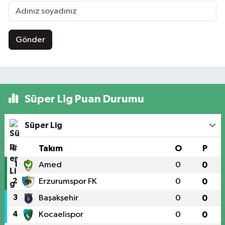
Gönder
Süper Lig Puan Durumu
Süper Lig
#
Takım
O
P
1
Amed
0
0
2
Erzurumspor FK
0
0
3
Başakşehir
0
0
4
Kocaelispor
0
0