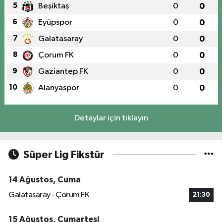
5
Beşiktaş
0
0
6
Eyüpspor
0
0
7
Galatasaray
0
0
8
Çorum FK
0
0
9
Gaziantep FK
0
0
10
Alanyaspor
0
0
Detaylar için tıklayın
Süper Lig Fikstür
14 Ağustos, Cuma
Galatasaray - Çorum FK
21:30
15 Ağustos, Cumartesi