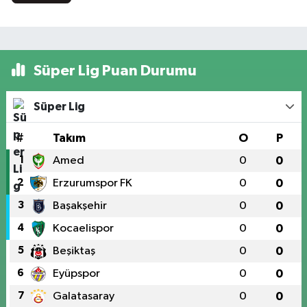
Süper Lig Puan Durumu
Süper Lig
#
Takım
O
P
1
Amed
0
0
2
Erzurumspor FK
0
0
3
Başakşehir
0
0
4
Kocaelispor
0
0
5
Beşiktaş
0
0
6
Eyüpspor
0
0
7
Galatasaray
0
0