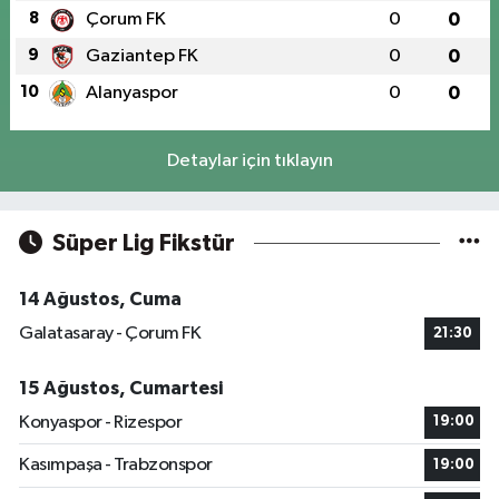
8
Çorum FK
0
0
9
Gaziantep FK
0
0
10
Alanyaspor
0
0
Detaylar için tıklayın
Süper Lig Fikstür
14 Ağustos, Cuma
Galatasaray - Çorum FK
21:30
15 Ağustos, Cumartesi
Konyaspor - Rizespor
19:00
Kasımpaşa - Trabzonspor
19:00