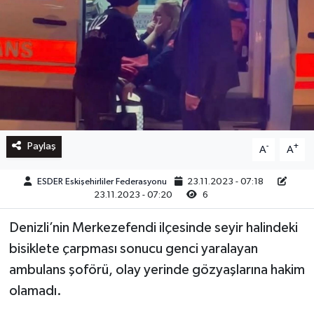
Paylaş
-
+
A
A
ESDER Eskişehirliler Federasyonu
23.11.2023 - 07:18
23.11.2023 - 07:20
6
Denizli’nin Merkezefendi ilçesinde seyir halindeki
bisiklete çarpması sonucu genci yaralayan
ambulans şoförü, olay yerinde gözyaşlarına hakim
olamadı.