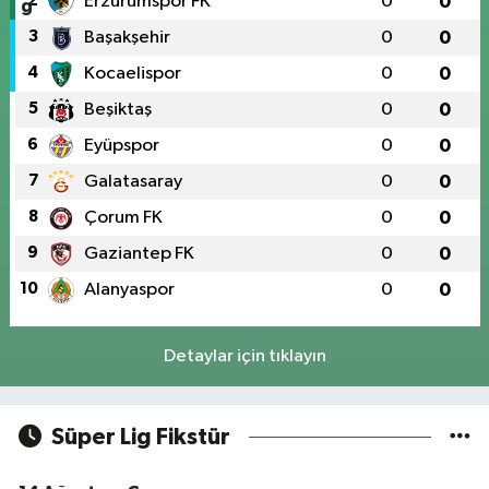
2
Erzurumspor FK
0
0
3
Başakşehir
0
0
4
Kocaelispor
0
0
5
Beşiktaş
0
0
6
Eyüpspor
0
0
7
Galatasaray
0
0
8
Çorum FK
0
0
9
Gaziantep FK
0
0
10
Alanyaspor
0
0
Detaylar için tıklayın
Süper Lig Fikstür