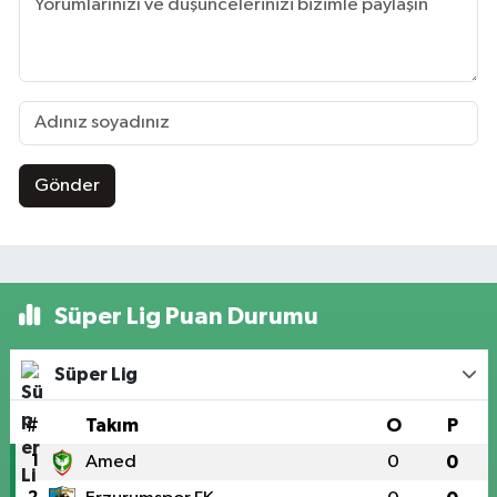
Gönder
Süper Lig Puan Durumu
Süper Lig
#
Takım
O
P
1
Amed
0
0