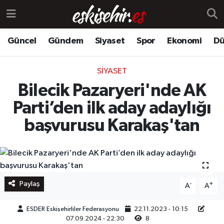
Güncel
Gündem
Siyaset
Spor
Ekonomi
Dü
SIYASET
Bilecik Pazaryeri'nde AK
Parti’den ilk aday adaylığı
başvurusu Karakaş'tan
Paylaş
-
+
A
A
ESDER Eskişehirliler Federasyonu
22.11.2023 - 10:15
07.09.2024 - 22:30
8