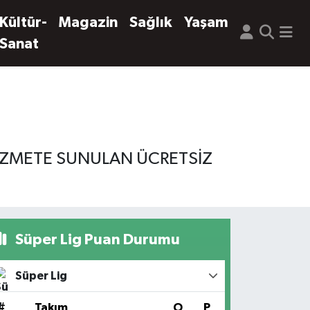
Kültür-
Magazin
Sağlık
Yaşam
Sanat
HİZMETE SUNULAN ÜCRETSİZ
Süper Lig Puan Durumu
Süper Lig
#
Takım
O
P