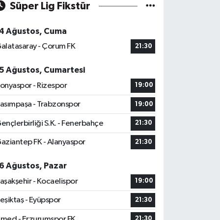
Süper Lig Fikstür
4 Ağustos, Cuma
alatasaray - Çorum FK
21:30
5 Ağustos, Cumartesi
onyaspor - Rizespor
19:00
asımpaşa - Trabzonspor
19:00
ençlerbirliği S.K. - Fenerbahçe
21:30
aziantep FK - Alanyaspor
21:30
6 Ağustos, Pazar
aşakşehir - Kocaelispor
19:00
eşiktaş - Eyüpspor
21:30
med - Erzurumspor FK
21:30