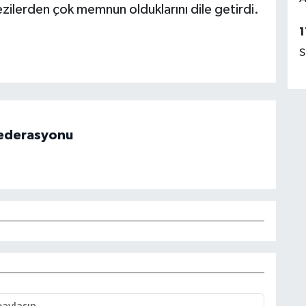
ilerden çok memnun olduklarını dile getirdi.
1
S
 Federasyonu