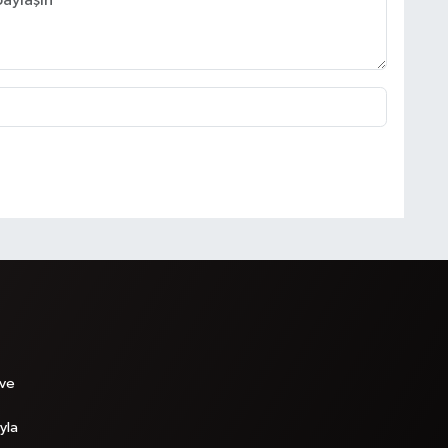
 ve
yla