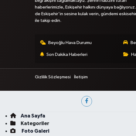
bilgi akışını sağlamaktayız. Şehrin nabzını tutan
haberlerimizle, Eskişehir halkını dünyaya bağlıyoruz.
de Eskişehir'in sesine kulak verin, gündemi eskisehi
ile takip edin.
Beyoğlu Hava Durumu
Be
Son Dakika Haberleri
Ha
Gizlilik Sözleşmesi
İletişim
Ana Sayfa
Kategoriler
Foto Galeri