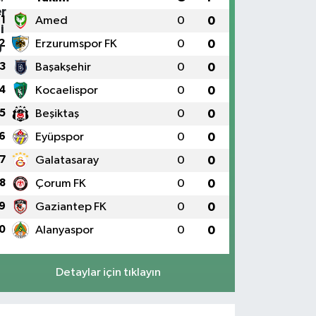
1
Amed
0
0
2
Erzurumspor FK
0
0
3
Başakşehir
0
0
4
Kocaelispor
0
0
5
Beşiktaş
0
0
6
Eyüpspor
0
0
7
Galatasaray
0
0
8
Çorum FK
0
0
9
Gaziantep FK
0
0
0
Alanyaspor
0
0
Detaylar için tıklayın