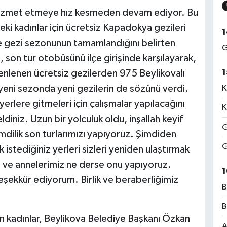
 hizmet etmeye hız kesmeden devam ediyor. Bu
ki kadınlar için ücretsiz Kapadokya gezileri
1
e gezi sezonunun tamamlandığını belirten
G
son tur otobüsünü ilçe girişinde karşılayarak,
1
enlenen ücretsiz gezilerden 975 Beylikovalı
 yeni sezonda yeni gezilerin de sözünü verdi.
K
yerlere gitmeleri için çalışmalar yapılacağını
K
diniz. Uzun bir yolculuk oldu, inşallah keyif
G
imdilik son turlarımızı yapıyoruz. Şimdiden
G
istediğiniz yerleri sizleri yeniden ulaştırmak
ız ve annelerimiz ne derse onu yapıyoruz.
1
teşekkür ediyorum. Birlik ve beraberliğimiz
B
B
 kadınlar, Beylikova Belediye Başkanı Özkan
A