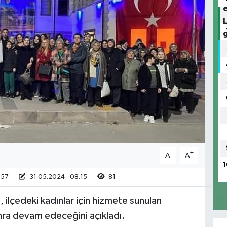
-
+
A
A
1
:57
31.05.2024 - 08:15
81
ilçedeki kadınlar için hizmete sunulan
nra devam edeceğini açıkladı.