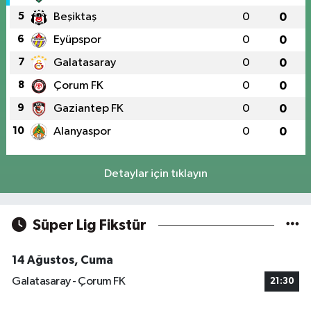
5
Beşiktaş
0
0
6
Eyüpspor
0
0
7
Galatasaray
0
0
8
Çorum FK
0
0
9
Gaziantep FK
0
0
10
Alanyaspor
0
0
Detaylar için tıklayın
Süper Lig Fikstür
14 Ağustos, Cuma
Galatasaray - Çorum FK
21:30