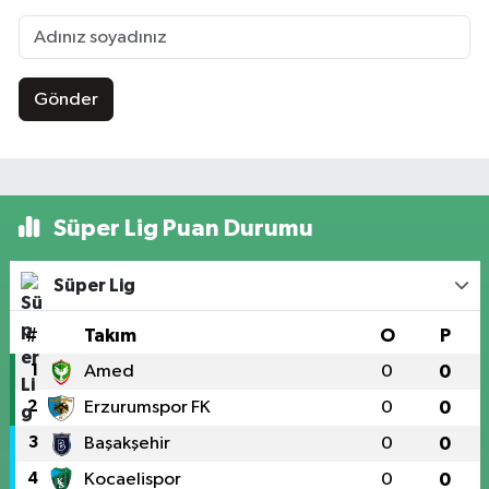
Gönder
Süper Lig Puan Durumu
Süper Lig
#
Takım
O
P
1
Amed
0
0
2
Erzurumspor FK
0
0
3
Başakşehir
0
0
4
Kocaelispor
0
0