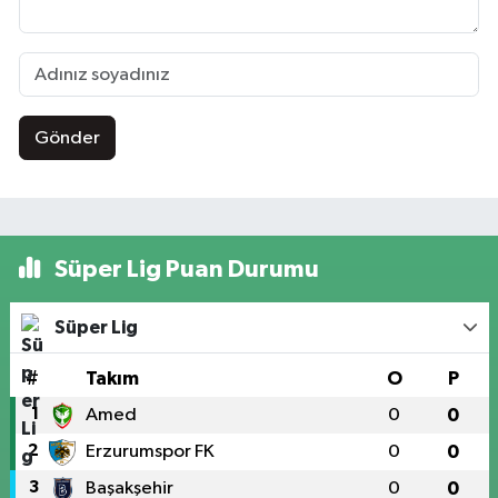
Gönder
Süper Lig Puan Durumu
Süper Lig
#
Takım
O
P
1
Amed
0
0
2
Erzurumspor FK
0
0
3
Başakşehir
0
0