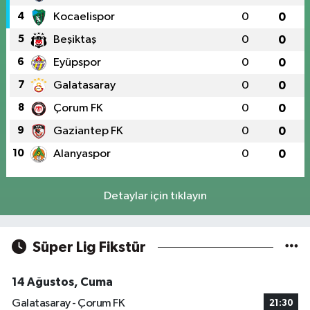
4
Kocaelispor
0
0
5
Beşiktaş
0
0
6
Eyüpspor
0
0
7
Galatasaray
0
0
8
Çorum FK
0
0
9
Gaziantep FK
0
0
10
Alanyaspor
0
0
Detaylar için tıklayın
Süper Lig Fikstür
14 Ağustos, Cuma
Galatasaray - Çorum FK
21:30