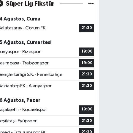
Süper Lig Fikstür
4 Ağustos, Cuma
alatasaray - Çorum FK
21:30
5 Ağustos, Cumartesi
onyaspor - Rizespor
19:00
asımpaşa - Trabzonspor
19:00
ençlerbirliği S.K. - Fenerbahçe
21:30
aziantep FK - Alanyaspor
21:30
6 Ağustos, Pazar
aşakşehir - Kocaelispor
19:00
eşiktaş - Eyüpspor
21:30
med - Erzurumspor FK
21:30