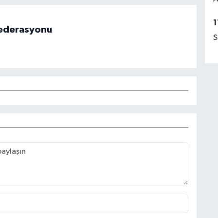
1
 Federasyonu
S