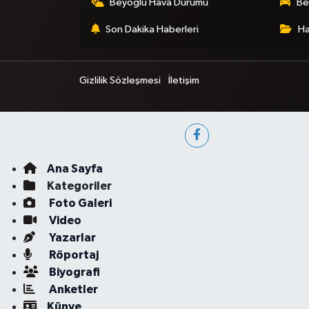
Beyoğlu Hava Durumu
Be
Son Dakika Haberleri
Ha
Gizlilik Sözleşmesi
İletişim
Ana Sayfa
Kategoriler
Foto Galeri
Video
Yazarlar
Röportaj
Biyografi
Anketler
Künye