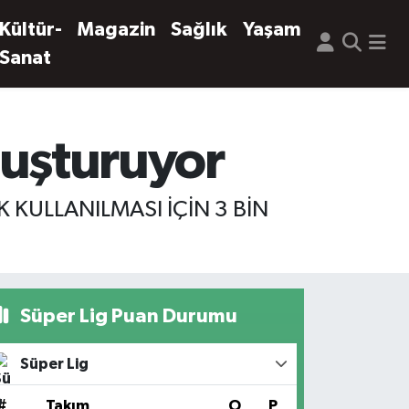
Kültür-
Magazin
Sağlık
Yaşam
Sanat
oluşturuyor
 KULLANILMASI İÇİN 3 BİN
Süper Lig Puan Durumu
Süper Lig
#
Takım
O
P