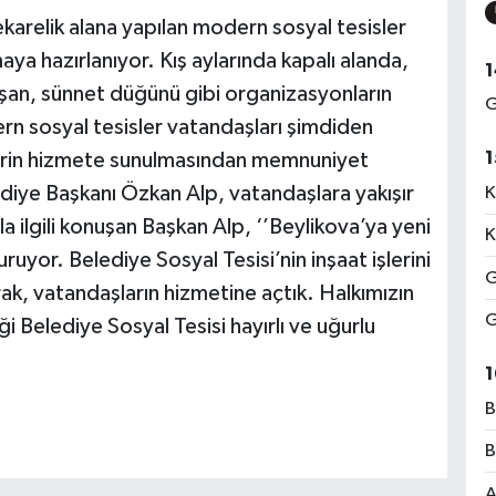
karelik alana yapılan modern sosyal tesisler
aya hazırlanıyor. Kış aylarında kapalı alanda,
1
işan, sünnet düğünü gibi organizasyonların
G
ern sosyal tesisler vatandaşları şimdiden
1
slerin hizmete sunulmasından memnuniyet
iye Başkanı Özkan Alp, vatandaşlara yakışır
K
a ilgili konuşan Başkan Alp, ‘’Beylikova’ya yeni
K
ruyor. Belediye Sosyal Tesisi’nin inşaat işlerini
G
rak, vatandaşların hizmetine açtık. Halkımızın
G
i Belediye Sosyal Tesisi hayırlı ve uğurlu
1
B
B
A