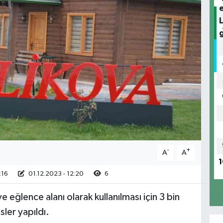
-
+
A
A
1
:16
01.12.2023 - 12:20
6
ve eğlence alanı olarak kullanılması için 3 bin
ler yapıldı.