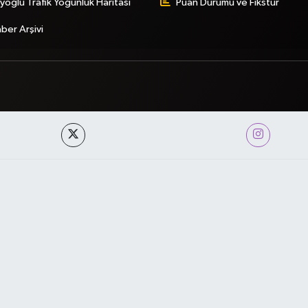
yoğlu Trafik Yoğunluk Haritası
Puan Durumu ve Fikstür
ber Arşivi