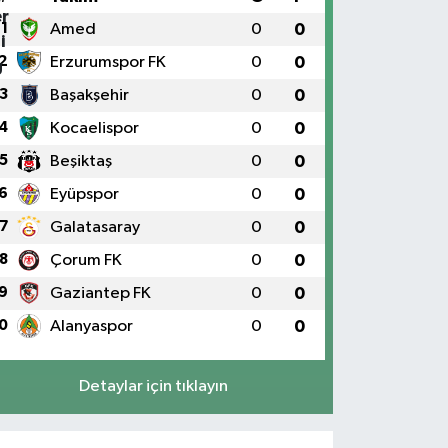
1
Amed
0
0
2
Erzurumspor FK
0
0
3
Başakşehir
0
0
4
Kocaelispor
0
0
5
Beşiktaş
0
0
6
Eyüpspor
0
0
7
Galatasaray
0
0
8
Çorum FK
0
0
9
Gaziantep FK
0
0
0
Alanyaspor
0
0
Detaylar için tıklayın