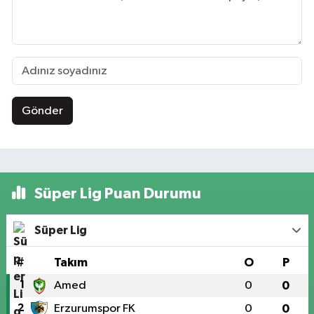
Gönder
Süper Lig Puan Durumu
Süper Lig
#
Takım
O
P
1
Amed
0
0
2
Erzurumspor FK
0
0