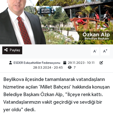
Paylaş
-
+
A
A
ESDER Eskişehirliler Federasyonu
29.11.2023 - 10:11
28.03.2024 - 20:45
7
Beylikova ilçesinde tamamlanarak vatandaşların
hizmetine açılan ’Millet Bahçesi’ hakkında konuşan
Belediye Başkanı Özkan Alp, "İlçeye renk kattı.
Vatandaşlarımızın vakit geçirdiği ve sevdiği bir
yer oldu" dedi.