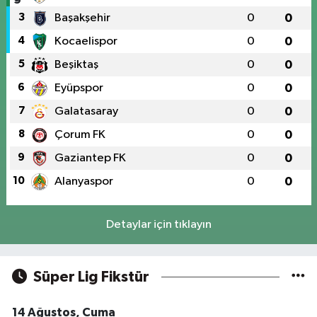
3
Başakşehir
0
0
4
Kocaelispor
0
0
5
Beşiktaş
0
0
6
Eyüpspor
0
0
7
Galatasaray
0
0
8
Çorum FK
0
0
9
Gaziantep FK
0
0
10
Alanyaspor
0
0
Detaylar için tıklayın
Süper Lig Fikstür
14 Ağustos, Cuma