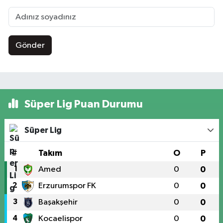
Gönder
Süper Lig Puan Durumu
Süper Lig
#
Takım
O
P
1
Amed
0
0
2
Erzurumspor FK
0
0
3
Başakşehir
0
0
4
Kocaelispor
0
0