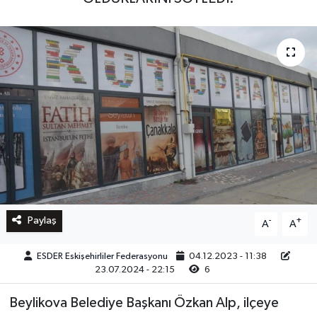
Paylaş
-
+
A
A
ESDER Eskişehirliler Federasyonu
04.12.2023 - 11:38
23.07.2024 - 22:15
6
Beylikova Belediye Başkanı Özkan Alp, ilçeye