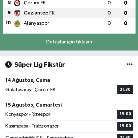
8
Çorum FK
0
0
9
Gaziantep FK
0
0
10
Alanyaspor
0
0
Detaylar için tıklayın
Süper Lig Fikstür
14 Ağustos, Cuma
Galatasaray - Çorum FK
21:30
15 Ağustos, Cumartesi
Konyaspor - Rizespor
19:00
Kasımpaşa - Trabzonspor
19:00
21:30