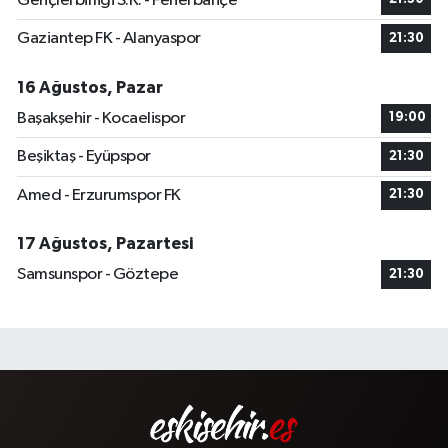
Gençlerbirliği S.K. - Fenerbahçe
Gaziantep FK - Alanyaspor
21:30
16 Ağustos, Pazar
Başakşehir - Kocaelispor
19:00
Beşiktaş - Eyüpspor
21:30
Amed - Erzurumspor FK
21:30
17 Ağustos, Pazartesi
Samsunspor - Göztepe
21:30