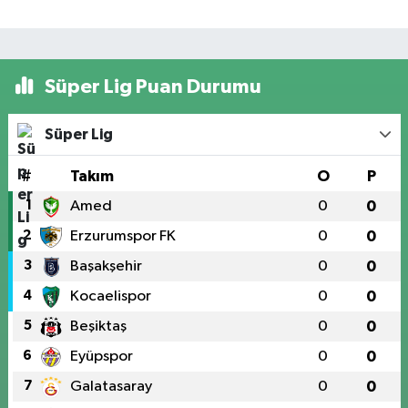
Süper Lig Puan Durumu
Süper Lig
#
Takım
O
P
1
Amed
0
0
2
Erzurumspor FK
0
0
3
Başakşehir
0
0
4
Kocaelispor
0
0
5
Beşiktaş
0
0
6
Eyüpspor
0
0
7
Galatasaray
0
0