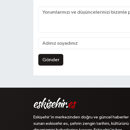
Gönder
Eskişehir'in merkezinden doğru ve güncel haberler
sunan eskisehir.es, şehrin zengin tarihini, kültürünü
dinamizmini haberlerine taşıyor. Eskişehir'in her