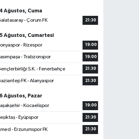
4 Ağustos, Cuma
alatasaray - Çorum FK
21:30
5 Ağustos, Cumartesi
onyaspor - Rizespor
19:00
asımpaşa - Trabzonspor
19:00
ençlerbirliği S.K. - Fenerbahçe
21:30
aziantep FK - Alanyaspor
21:30
6 Ağustos, Pazar
aşakşehir - Kocaelispor
19:00
eşiktaş - Eyüpspor
21:30
med - Erzurumspor FK
21:30