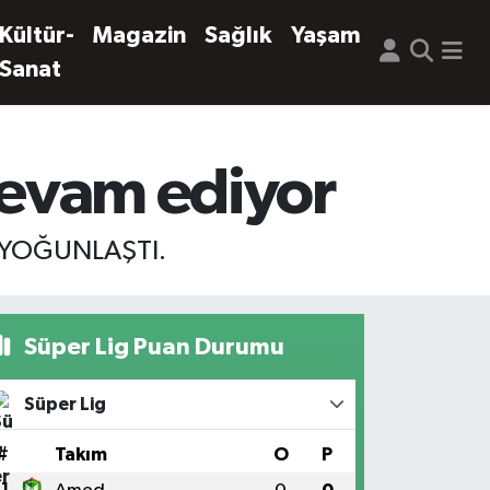
Kültür-
Magazin
Sağlık
Yaşam
Sanat
 devam ediyor
 YOĞUNLAŞTI.
Süper Lig Puan Durumu
Süper Lig
#
Takım
O
P
1