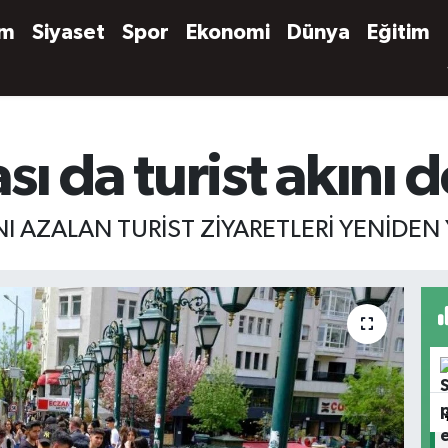
em
Siyaset
Spor
Ekonomi
Dünya
Eğitim
ı da turist akını
I AZALAN TURİST ZİYARETLERİ YENİDEN