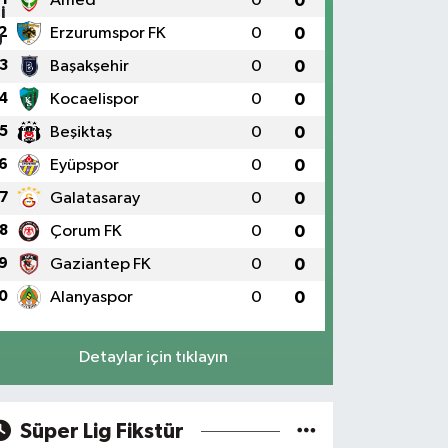
Amed
0
0
2
Erzurumspor FK
0
0
3
Başakşehir
0
0
4
Kocaelispor
0
0
5
Beşiktaş
0
0
6
Eyüpspor
0
0
7
Galatasaray
0
0
8
Çorum FK
0
0
9
Gaziantep FK
0
0
0
Alanyaspor
0
0
Detaylar için tıklayın
Süper Lig Fikstür