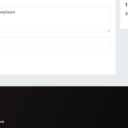
1
S
 ve