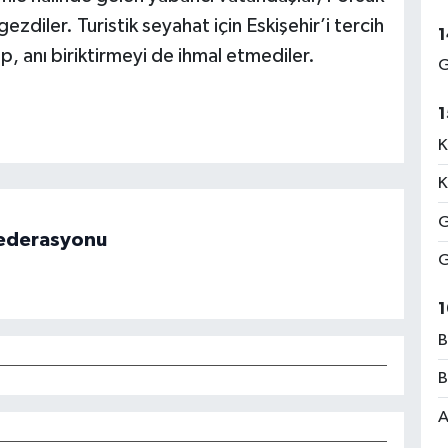
gezdiler. Turistik seyahat için Eskişehir’i tercih
1
, anı biriktirmeyi de ihmal etmediler.
G
1
K
K
G
 Federasyonu
G
1
B
B
A