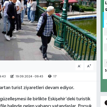
-
+
A
A
1
9:43
19.09.2024 - 09:45
17
rtan turist ziyaretleri devam ediyor.
üzelleşmesi ile birlikte Eskişehir’deki turistik
afile halinde gelen yabancı vatandaşlar, Porsuk