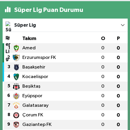
Süper Lig Puan Durumu
Süper Lig
#
Takım
O
P
1
Amed
0
0
2
Erzurumspor FK
0
0
3
Başakşehir
0
0
4
Kocaelispor
0
0
5
Beşiktaş
0
0
6
Eyüpspor
0
0
7
Galatasaray
0
0
8
Çorum FK
0
0
9
Gaziantep FK
0
0