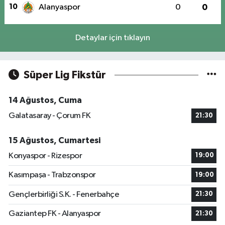
10
Alanyaspor
0
0
Detaylar için tıklayın
Süper Lig Fikstür
14 Ağustos, Cuma
Galatasaray - Çorum FK
21:30
15 Ağustos, Cumartesi
Konyaspor - Rizespor
19:00
Kasımpaşa - Trabzonspor
19:00
Gençlerbirliği S.K. - Fenerbahçe
21:30
Gaziantep FK - Alanyaspor
21:30