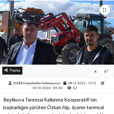
Paylaş
-
+
A
A
ESDER Eskişehirliler Federasyonu
06.12.2023 - 13:12
05.10.2024 - 05:30
63
Beylikova Tarımsal Kalkınma Kooperatifi’nin
başkanlığını yürüten Özkan Alp, ilçenin tarımsal