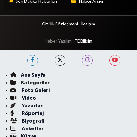
Son Dakika Haberleri
Haber Arşivi
Gizlilik Sözleşmesi
İletişim
Haber Yazılımı:
TE Bilişim
Ana Sayfa
Kategoriler
Foto Galeri
Video
Yazarlar
Röportaj
Biyografi
Anketler
Künye