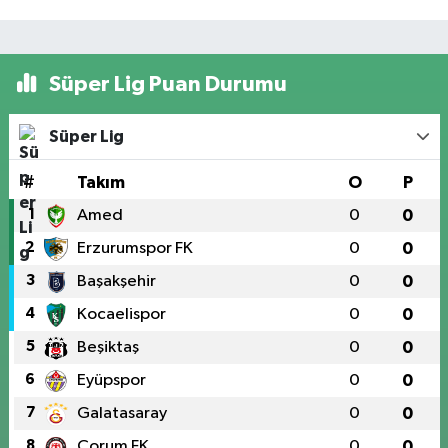
Süper Lig Puan Durumu
Süper Lig
#
Takım
O
P
1
Amed
0
0
2
Erzurumspor FK
0
0
3
Başakşehir
0
0
4
Kocaelispor
0
0
5
Beşiktaş
0
0
6
Eyüpspor
0
0
7
Galatasaray
0
0
8
Çorum FK
0
0