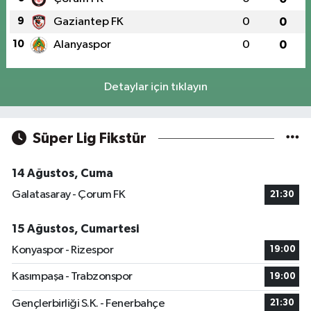
9
Gaziantep FK
0
0
10
Alanyaspor
0
0
Detaylar için tıklayın
Süper Lig Fikstür
14 Ağustos, Cuma
Galatasaray - Çorum FK
21:30
15 Ağustos, Cumartesi
Konyaspor - Rizespor
19:00
Kasımpaşa - Trabzonspor
19:00
Gençlerbirliği S.K. - Fenerbahçe
21:30