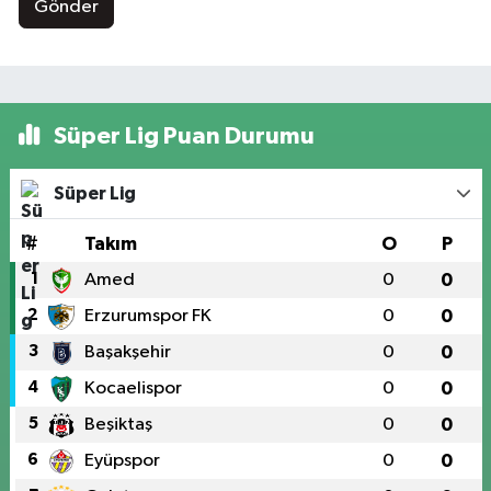
Gönder
Süper Lig Puan Durumu
Süper Lig
#
Takım
O
P
1
Amed
0
0
2
Erzurumspor FK
0
0
3
Başakşehir
0
0
4
Kocaelispor
0
0
5
Beşiktaş
0
0
6
Eyüpspor
0
0