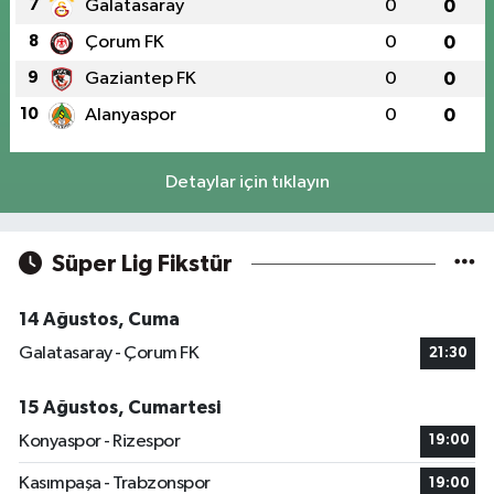
7
Galatasaray
0
0
8
Çorum FK
0
0
9
Gaziantep FK
0
0
10
Alanyaspor
0
0
Detaylar için tıklayın
Süper Lig Fikstür
14 Ağustos, Cuma
Galatasaray - Çorum FK
21:30
15 Ağustos, Cumartesi
Konyaspor - Rizespor
19:00
Kasımpaşa - Trabzonspor
19:00