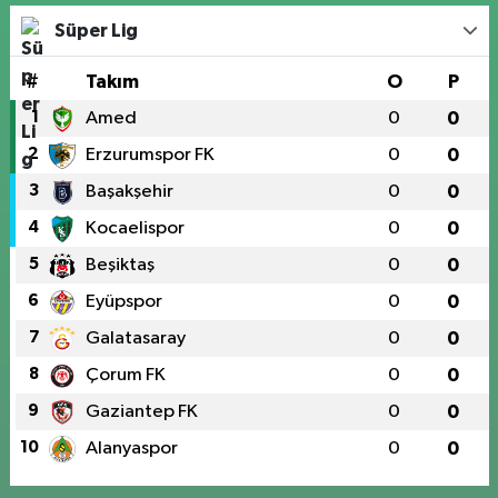
Süper Lig
#
Takım
O
P
1
Amed
0
0
2
Erzurumspor FK
0
0
3
Başakşehir
0
0
4
Kocaelispor
0
0
5
Beşiktaş
0
0
6
Eyüpspor
0
0
7
Galatasaray
0
0
8
Çorum FK
0
0
9
Gaziantep FK
0
0
10
Alanyaspor
0
0