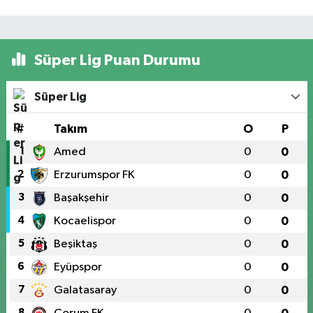
Süper Lig Puan Durumu
Süper Lig
#
Takım
O
P
1
Amed
0
0
2
Erzurumspor FK
0
0
3
Başakşehir
0
0
4
Kocaelispor
0
0
5
Beşiktaş
0
0
6
Eyüpspor
0
0
7
Galatasaray
0
0
8