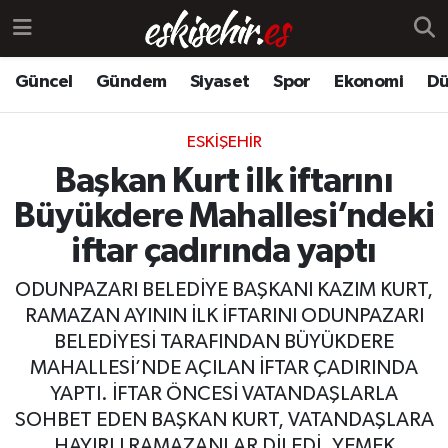
Güncel
Gündem
Siyaset
Spor
Ekonomi
Dü
ESKIŞEHIR
Başkan Kurt ilk iftarını
Büyükdere Mahallesi’ndeki
iftar çadırında yaptı
ODUNPAZARI BELEDİYE BAŞKANI KAZIM KURT,
RAMAZAN AYININ İLK İFTARINI ODUNPAZARI
BELEDİYESİ TARAFINDAN BÜYÜKDERE
MAHALLESİ’NDE AÇILAN İFTAR ÇADIRINDA
YAPTI. İFTAR ÖNCESİ VATANDAŞLARLA
SOHBET EDEN BAŞKAN KURT, VATANDAŞLARA
HAYIRLI RAMAZANLAR DİLEDİ. YEMEK