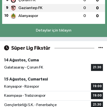
Çorum FK
0
0
9
Gaziantep FK
0
0
10
Alanyaspor
0
0
Detaylar için tıklayın
Süper Lig Fikstür
14 Ağustos, Cuma
Galatasaray - Çorum FK
21:30
15 Ağustos, Cumartesi
Konyaspor - Rizespor
19:00
Kasımpaşa - Trabzonspor
19:00
Gençlerbirliği S.K. - Fenerbahçe
21:30