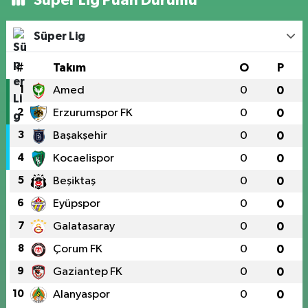
Süper Lig
#
Takım
O
P
1
Amed
0
0
2
Erzurumspor FK
0
0
3
Başakşehir
0
0
4
Kocaelispor
0
0
5
Beşiktaş
0
0
6
Eyüpspor
0
0
7
Galatasaray
0
0
8
Çorum FK
0
0
9
Gaziantep FK
0
0
10
Alanyaspor
0
0