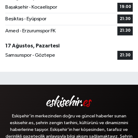
Başakşehir - Kocaelispor
19:00
Beşiktaş - Eyüpspor
21:30
Amed - Erzurumspor FK
21:30
17 Ağustos, Pazartesi
Samsunspor - Göztepe
21:30
Eskişehir'in merkezinden doğru ve güncel haberler sunan
eskisehir.es, şehrin zengin tarihini, kültürünü ve dinamizmini
haberlerine taşıyor. Eskişehir'in her köşesinden, tarafsız ve
derinlikli gazetecilik anlayışıyla bilgi akışını sağlamaktayız. Şehrin