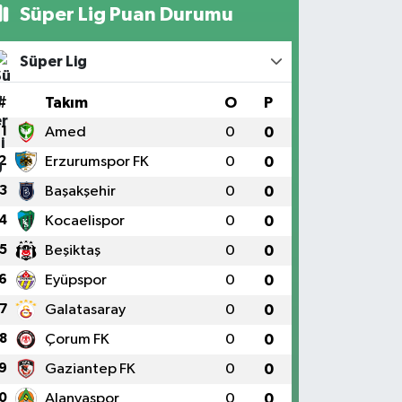
Süper Lig Puan Durumu
Süper Lig
#
Takım
O
P
1
Amed
0
0
2
Erzurumspor FK
0
0
3
Başakşehir
0
0
4
Kocaelispor
0
0
5
Beşiktaş
0
0
6
Eyüpspor
0
0
7
Galatasaray
0
0
8
Çorum FK
0
0
9
Gaziantep FK
0
0
0
Alanyaspor
0
0