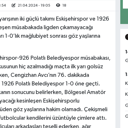
8:54
21.04.2024 - 19:05
18
rışının iki güçlü takımı Eskişehirspor ve 1926
kleşen müsabakada ligden çıkamayacağı
rı 1-0’lık mağlubiyet sonrası göz yaşlarına
1
şehirspor-926 Polatlı Belediyespor müsabakası,
G
şkusunun hiç azalmadığı maçta ilk yarı golsüz
1
rken, Cengizhan Avcı’nın 76. dakikada
ile 1926 Polatlı Belediyespor 1-0 öne geçti.
K
kanın sonucunu belirlerken, Bölgesel Amatör
K
yacağı kesinleşen Eskişehirsporlu
G
üden göz yaşlarına hakim olamadı. Çekişmeli
G
utbolcular kendilerini üzüntüyle çimlere attı.
uları arkadaşları teselli ederken, ağır