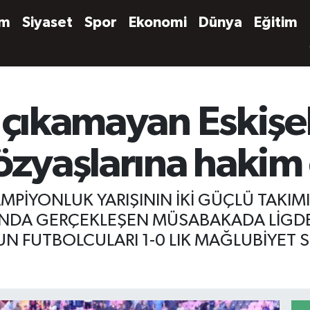
em
Siyaset
Spor
Ekonomi
Dünya
Eğitim
n çıkamayan Eskişe
gözyaşlarına hakim
PİYONLUK YARIŞININ İKİ GÜÇLÜ TAKIMI
SINDA GERÇEKLEŞEN MÜSABAKADA LİGD
UN FUTBOLCULARI 1-0 LIK MAĞLUBİYET 