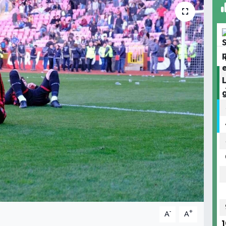
-
+
A
A
1