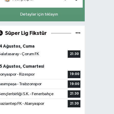
Detaylar için tıklayın
Süper Lig Fikstür
4 Ağustos, Cuma
alatasaray - Çorum FK
21:30
5 Ağustos, Cumartesi
onyaspor - Rizespor
19:00
asımpaşa - Trabzonspor
19:00
ençlerbirliği S.K. - Fenerbahçe
21:30
aziantep FK - Alanyaspor
21:30