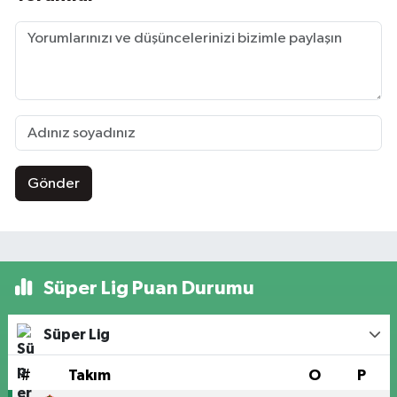
Gönder
Süper Lig Puan Durumu
Süper Lig
#
Takım
O
P