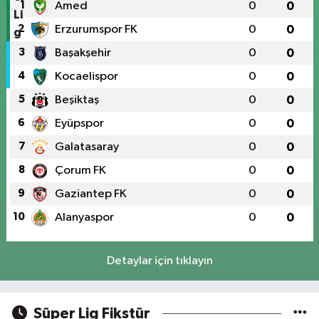
1
Amed
0
0
2
Erzurumspor FK
0
0
3
Başakşehir
0
0
4
Kocaelispor
0
0
5
Beşiktaş
0
0
6
Eyüpspor
0
0
7
Galatasaray
0
0
8
Çorum FK
0
0
9
Gaziantep FK
0
0
10
Alanyaspor
0
0
Detaylar için tıklayın
Süper Lig Fikstür