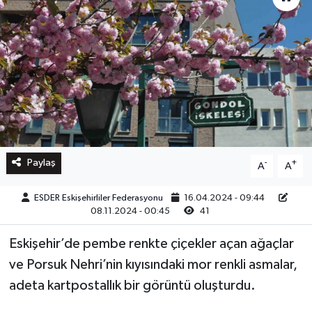
Paylaş
-
+
A
A
ESDER Eskişehirliler Federasyonu
16.04.2024 - 09:44
08.11.2024 - 00:45
41
Eskişehir’de pembe renkte çiçekler açan ağaçlar
ve Porsuk Nehri’nin kıyısındaki mor renkli asmalar,
adeta kartpostallık bir görüntü oluşturdu.