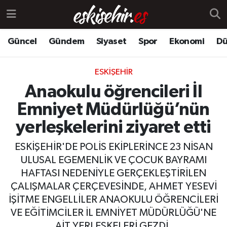
Güncel
Gündem
Siyaset
Spor
Ekonomi
Dü
ESKIŞEHIR
Anaokulu öğrencileri İl
Emniyet Müdürlüğü’nün
yerleşkelerini ziyaret etti
ESKİŞEHİR'DE POLİS EKİPLERİNCE 23 NİSAN
ULUSAL EGEMENLİK VE ÇOCUK BAYRAMI
HAFTASI NEDENİYLE GERÇEKLEŞTİRİLEN
ÇALIŞMALAR ÇERÇEVESİNDE, AHMET YESEVİ
İŞİTME ENGELLİLER ANAOKULU ÖĞRENCİLERİ
VE EĞİTİMCİLER İL EMNİYET MÜDÜRLÜĞÜ'NE
AİT YERLEŞKELERİ GEZDİ.