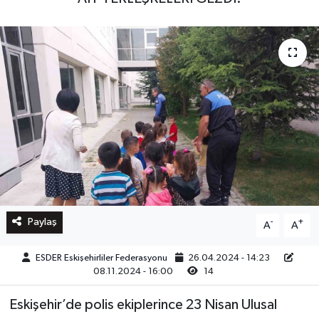
Paylaş
-
+
A
A
ESDER Eskişehirliler Federasyonu
26.04.2024 - 14:23
08.11.2024 - 16:00
14
Eskişehir’de polis ekiplerince 23 Nisan Ulusal