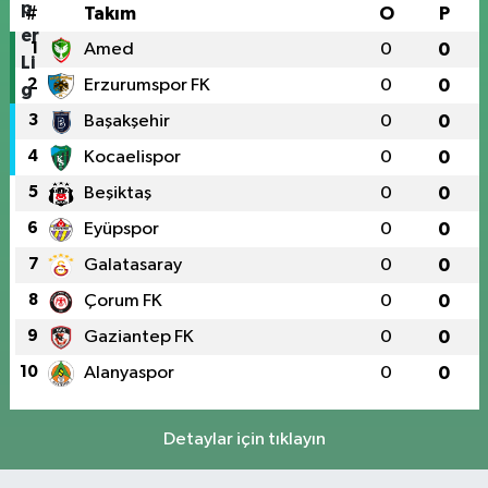
#
Takım
O
P
1
Amed
0
0
2
Erzurumspor FK
0
0
3
Başakşehir
0
0
4
Kocaelispor
0
0
5
Beşiktaş
0
0
6
Eyüpspor
0
0
7
Galatasaray
0
0
8
Çorum FK
0
0
9
Gaziantep FK
0
0
10
Alanyaspor
0
0
Detaylar için tıklayın