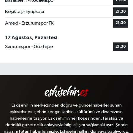
Başakşehir - Kocaelispor
19:00
Beşiktaş - Eyüpspor
21:30
Amed - Erzurumspor FK
21:30
17 Ağustos, Pazartesi
Samsunspor - Göztepe
21:30
Eskişehir'in merkezinden doğru ve güncel haberler sunan
eskisehir.es, şehrin zengin tarihini, kültürünü ve dinamizmini
haberlerine taşıyor. Eskişehir'in her köşesinden, tarafsız ve
derinlikli gazetecilik anlayışıyla bilgi akışını sağlamaktayız. Şehrin
nabzını tutan haberlerimizle, Eskişehir halkını dünyaya bağlıyoruz.