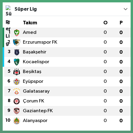
Süper Lig
#
Takım
O
P
1
Amed
0
0
2
Erzurumspor FK
0
0
3
Başakşehir
0
0
4
Kocaelispor
0
0
5
Beşiktaş
0
0
6
Eyüpspor
0
0
7
Galatasaray
0
0
8
Çorum FK
0
0
9
Gaziantep FK
0
0
10
Alanyaspor
0
0